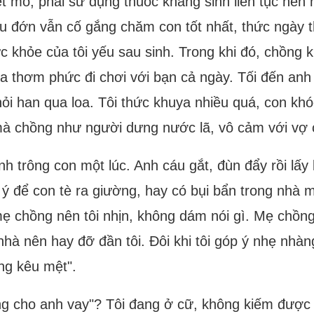
ết mổ, phải sử dụng thuốc kháng sinh liên tục nê
au đớn vẫn cố gắng chăm con tốt nhất, thức ngày 
sức khỏe của tôi yếu sau sinh. Trong khi đó, chồn
a thơm phức đi chơi với bạn cả ngày. Tối đến anh
 hỏi han qua loa. Tôi thức khuya nhiều quá, con kh
 mà chồng như người dưng nước lã, vô cảm với vợ 
h trông con một lúc. Anh cáu gắt, đùn đẩy rồi lấy 
vô ý để con tè ra giường, hay có bụi bẩn trong nhà 
chồng nên tôi nhịn, không dám nói gì. Mẹ chồng t
nhà nên hay đỡ đần tôi. Đôi khi tôi góp ý nhẹ nhàn
ũng kêu mệt".
g cho anh vay"? Tôi đang ở cữ, không kiếm được ti