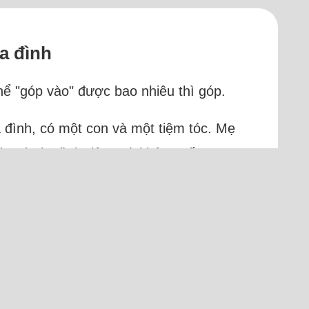
ia đình
thể "góp vào" được bao nhiêu thì góp.
ia đình, có một con và một tiệm tóc. Mẹ
đã có gia đình riêng và không sống...
h)