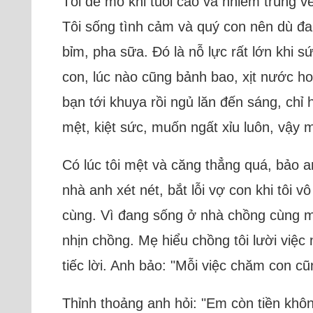
Tôi đẻ mổ khi tuổi cao và nhiễm trùng v
Tôi sống tình cảm và quý con nên dù đ
bỉm, pha sữa. Đó là nỗ lực rất lớn khi 
con, lúc nào cũng bảnh bao, xịt nước ho
bạn tới khuya rồi ngủ lăn đến sáng, chỉ
mệt, kiệt sức, muốn ngất xỉu luôn, vậy
Có lúc tôi mệt và căng thẳng quá, bảo an
nhà anh xét nét, bắt lỗi vợ con khi tôi 
cùng. Vì đang sống ở nhà chồng cùng mẹ 
nhịn chồng. Mẹ hiểu chồng tôi lười việc 
tiếc lời. Anh bảo: "Mỗi việc chăm con c
Thỉnh thoảng anh hỏi: "Em còn tiền khôn