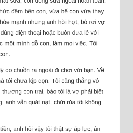
n mất sữa, con uống sữa ngoài hoàn toàn.
thức đêm bên con, vừa bế con vừa thay
g khỏe mạnh nhưng anh hời hợt, bỏ rơi vợ
 dùng điện thoại hoặc buôn dưa lê với
óc một mình dỗ con, làm mọi việc. Tôi
con.
lý do chuồn ra ngoài đi chơi với bạn. Về
mà tôi chưa kịp dọn. Tôi căng thẳng vô
hương con trai, bảo tôi là vợ phải biết
g, anh vẫn quát nạt, chửi rủa tôi không
ền, anh hỏi vậy tôi thật sự áp lực, ân