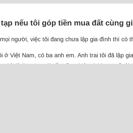
 tạp nếu tôi góp tiền mua đất cùng g
mọi người, việc tôi đang chưa lập gia đình thì có 
 tôi ở Việt Nam, có ba anh em. Anh trai tôi đã lập g
ập chỉ đủ ăn. Em gái sắp tốt nghiệp đại học. Bố tôi 
rực tuyến: 33 Người và 6 Bot (1 Ahrefs, 5 Semrus