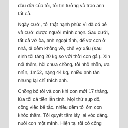
đầu đời của tôi, tôi tin tưởng và trao anh
tất cả.
Ngày cưới, tôi thật hạnh phúc vì đã có bé
và cưới được người mình chọn. Sau cưới,
tất cả vỡ òa, anh ngoại tình, để vợ con ở
nhà, đi đêm không về, chê vợ xấu (sau
sinh tôi tăng 20 kg so với thời con gái). Xin
nói thêm, hồi chưa chồng, tôi nhỏ nhắn, ưa
nhìn, 1m52, nặng 44 kg, nhiều anh tán
nhưng lại chỉ thích anh.
Chồng bỏ tôi và con khi con mới 17 tháng,
lừa tôi cả tiền lẫn tình. Mọi thứ sụp đổ,
công việc bế tắc, nhiều đêm tôi ôm con
khóc thầm. Tôi quyết tâm lấy lại vóc dáng,
nuôi con một mình. Hiện tại tôi có công