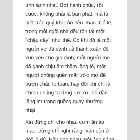
tình lạnh nhạt. Bởi hạnh phúc, rốt
cuộc, không phải là ban phát, mà là
biết trân quý khi còn bên nhau. Có lẽ,
trong mỗi ngôi nhà đều tồn tại một
"chậu cây" như thế. Có khi đó là một
người vợ đã dành cả thanh xuân để
vun vén cho gia đình, một người mẹ
đã gánh chịu âm thầm lặng lẽ, một
người chồng quên mất ước mơ để
bươn chải, lo toan; hay đôi khi chỉ là
chính chúng ta từng rực rỡ, rồi dần
lặng im trong guồng quay thường
nhật.
Xin đừng chỉ cho nhau cơm ăn áo
mặc, đừng chỉ nghĩ rằng "vẫn còn ở
đó" là đủ. Hãy cho nhau một ánh sáng