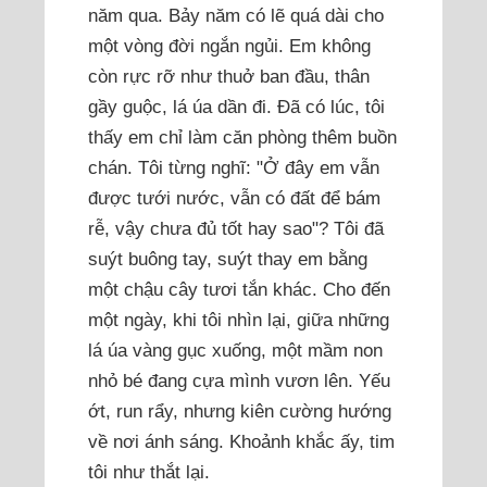
năm qua. Bảy năm có lẽ quá dài cho
một vòng đời ngắn ngủi. Em không
còn rực rỡ như thuở ban đầu, thân
gầy guộc, lá úa dần đi. Đã có lúc, tôi
thấy em chỉ làm căn phòng thêm buồn
chán. Tôi từng nghĩ: "Ở đây em vẫn
được tưới nước, vẫn có đất để bám
rễ, vậy chưa đủ tốt hay sao"? Tôi đã
suýt buông tay, suýt thay em bằng
một chậu cây tươi tắn khác. Cho đến
một ngày, khi tôi nhìn lại, giữa những
lá úa vàng gục xuống, một mầm non
nhỏ bé đang cựa mình vươn lên. Yếu
ớt, run rẩy, nhưng kiên cường hướng
về nơi ánh sáng. Khoảnh khắc ấy, tim
tôi như thắt lại.