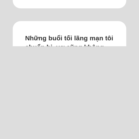
Những buổi tối lãng mạn tôi
chuẩn bị, vợ cũng không
mấy vui
Dần dần, khi có thời gian rảnh, vợ lại
tìm việc khác làm để giữ cho mình
luôn bận rộn, tránh tiếp xúc với tôi.
Tôi và vợ bằng tuổi, ngoài 30, kết hôn
hơn 10 năm và có hai bé, một trai một
gái. Hiện tại, chúng tôi có cuộc sống
ổn định ở nước ngoài. Dù là những
người mới định cư, vợ chồng đều hòa