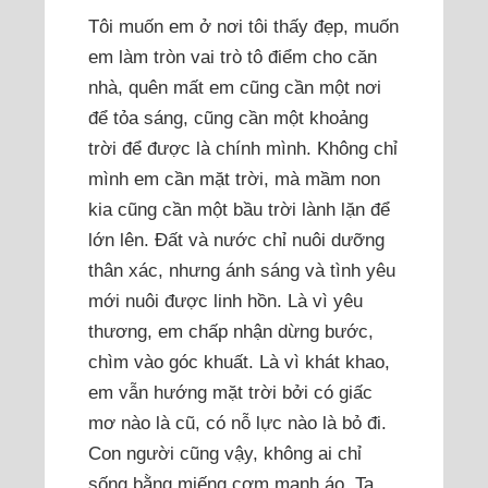
Tôi muốn em ở nơi tôi thấy đẹp, muốn
em làm tròn vai trò tô điểm cho căn
nhà, quên mất em cũng cần một nơi
để tỏa sáng, cũng cần một khoảng
trời để được là chính mình. Không chỉ
mình em cần mặt trời, mà mầm non
kia cũng cần một bầu trời lành lặn để
lớn lên. Đất và nước chỉ nuôi dưỡng
thân xác, nhưng ánh sáng và tình yêu
mới nuôi được linh hồn. Là vì yêu
thương, em chấp nhận dừng bước,
chìm vào góc khuất. Là vì khát khao,
em vẫn hướng mặt trời bởi có giấc
mơ nào là cũ, có nỗ lực nào là bỏ đi.
Con người cũng vậy, không ai chỉ
sống bằng miếng cơm manh áo. Ta