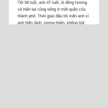
Tôi 39 tuổi, anh 47 tuổi, là đồng hương
và hiện tại cùng sống ở một quận của
thành phố. Thời gian đầu tôi mến anh vì
anh hiền lành, lương thiện, không hút
thuốc và bia rượu. Anh siêng tập thể
dục và ăn uống lành mạnh. Anh học đến
lớp chín rồi ngưng học...
Đọc thêm
Day dứt khi bỏ bạn trai quen
4 năm để yêu người nổi tiếng
có vợ
Trong khoảng thời gian ấy, tôi hạnh