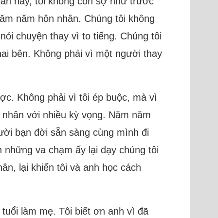
ần này, tôi không còn sợ như trước
u năm năm hôn nhân. Chúng tôi không
ói chuyện thay vì to tiếng. Chúng tôi
hai bên. Không phải vì một người thay
c. Không phải vì tôi ép buộc, mà vì
n nhân với nhiều kỳ vọng. Năm năm
gười bạn đời sẵn sàng cùng mình đi
 những va chạm ấy lại dạy chúng tôi
n, lại khiến tôi và anh học cách
tuổi làm mẹ. Tôi biết ơn anh vì đã