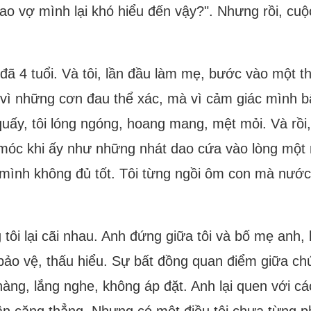
sao vợ mình lại khó hiểu đến vậy?". Nhưng rồi, cu
đã 4 tuổi. Và tôi, lần đầu làm mẹ, bước vào một t
ỉ vì những cơn đau thể xác, mà vì cảm giác mình 
ấy, tôi lóng ngóng, hoang mang, mệt mỏi. Và rồi,
 móc khi ấy như những nhát dao cứa vào lòng một
 mình không đủ tốt. Tôi từng ngồi ôm con mà nước m
tôi lại cãi nhau. Anh đứng giữa tôi và bố mẹ anh, 
bảo vệ, thấu hiểu. Sự bất đồng quan điểm giữa ch
hàng, lắng nghe, không áp đặt. Anh lại quen với 
 lần căng thẳng. Nhưng có một điều tôi chưa từng