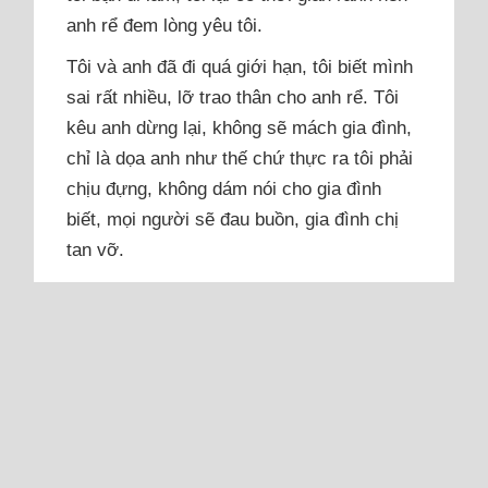
anh rể đem lòng yêu tôi.
Tôi và anh đã đi quá giới hạn, tôi biết mình
sai rất nhiều, lỡ trao thân cho anh rể. Tôi
kêu anh dừng lại, không sẽ mách gia đình,
chỉ là dọa anh như thế chứ thực ra tôi phải
chịu đựng, không dám nói cho gia đình
biết, mọi người sẽ đau buồn, gia đình chị
tan vỡ.
Thời...
Đọc thêm
Vợ cũ muốn chấm dứt khi tôi
hỏi lại khoản tiền từng nói cho
em