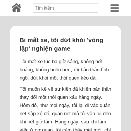
Bị mất xe, tôi dứt khỏi 'vòng
lặp' nghiện game
Tôi mất xe lúc ba giờ sáng, không hốt
hoảng, không buồn bực, rồi bản thân tỉnh
ngộ, dứt khỏi một thói quen kéo dài.
Tôi muốn kể về sự kiện đã khiến bản thân
thay đổi một thói quen xấu hàng ngày.
Hôm đó, như mọi ngày, tôi lại đi vào quán
net sập xệ đó, quán net mà tôi vẫn lui đến
khi hết giờ làm. Hàng ngày, sau khi làm
việc ở cơ quan, tôi cảm thấy mệt mỏi, chỉ