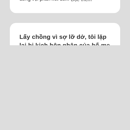
Lấy chồng vì sợ lỡ dở, tôi lặp
lại bi kịch hôn nhân của bố mẹ
Thực tế, chồng tôi gia trưởng, lười, không
giỏi giang; cả hai sống như trẻ con, không
tự lập, khiến hai bên ông bà phải gánh
vác.
Tôi sinh ra trong một gia đình có xuất
phát điểm nông dân. Bố mẹ tôi học hành
tốt nhưng sống ở quê. Tôi thực sự
thương bố mẹ vì cả đời họ vất vả kiếm
tiền lo cho anh em, họ hàng. Tuy vậy,