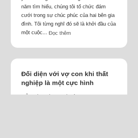
năm tìm hiểu, chúng tôi tổ chức đám
cưới trong sự chúc phúc của hai bên gia
đình. Tôi từng nghĩ đó sẽ là khởi đầu của
một cuộc...
Đọc thêm
Đối diện với vợ con khi thất
nghiệp là một cực hình
Mỗi ngày nhìn vợ tất bật mưu sinh lo cho
gia đình, con cái, trong khi mình vẫn thất
nghiệp, cảm giác ấy không dễ chịu chút
nào.
Vậy là tôi đã thất nghiệp hơn 3 tháng. Dù