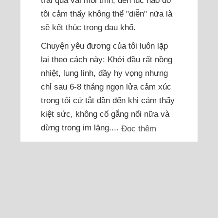
trải qua vài mối tình, đến lúc nào đó
tôi cảm thấy không thể "diễn" nữa là
sẽ kết thúc trong đau khổ.
Chuyện yêu đương của tôi luôn lặp
lại theo cách này: Khởi đầu rất nồng
nhiệt, lung linh, đầy hy vọng nhưng
chỉ sau 6-8 tháng ngọn lửa cảm xúc
trong tôi cứ tắt dần đến khi cảm thấy
kiệt sức, không cố gắng nổi nữa và
dừng trong im lặng....
Đọc thêm
Khóc nhiều vì chàng trai
mới quen bỗng lạnh nhạt