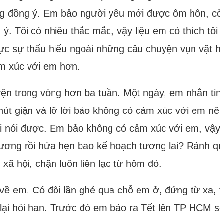
đồng ý. Em bảo người yêu mới được ôm hôn, còn đ
ý. Tôi có nhiều thắc mắc, vậy liệu em có thích tôi
ực sự thấu hiểu ngoài những câu chuyện vụn vặt hàn
ảm xúc với em hơn.
ện trong vòng hơn ba tuần. Một ngày, em nhắn tin 
chút giận và lỡ lời bảo không có cảm xúc với em n
 lời nói được. Em bảo không có cảm xúc với em, vậ
hương rồi hứa hẹn bao kế hoạch tương lai? Rảnh q
ã hội, chặn luôn liên lạc từ hôm đó.
 về em. Có đôi lần ghé qua chỗ em ở, đứng từ xa, 
i hỏi han. Trước đó em bảo ra Tết lên TP HCM sớ