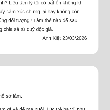
nh? Liệu tâm lý tôi có bất ổn không khi
ấy cảm xúc chững lại hay không còn
 đúng đối tượng? Làm thế nào để sau
 chia sẻ từ quý độc giả.
Anh Kiệt 23/03/2026
khổ sở lắm.
àm gì và để mẹ nuôi. Lúc trẻ ba vũ phu