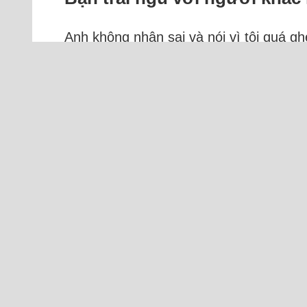
Anh không nhận sai và nói vì tôi quá g
Tôi 24 tuổi, đi làm từ năm 19 tuổi và 
người khác. Bố mẹ thường xuyên cãi vã,
mình nên khi yêu ai đó thường...
Đọc t
Tr