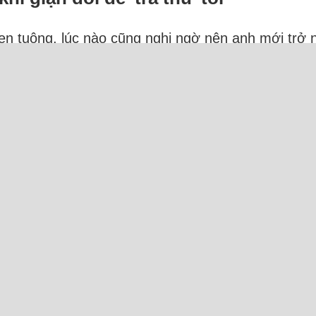
hen tuông, lúc nào cũng nghi ngờ nên anh mới trở 
gần như tự lo cuộc sống cho mình từ đó đến nay. T
 trong nhà lúc nào cũng nặng nề. Tôi lớn lên với 
hêm
ực tuyến: 39 Người và 5 Bot (4 Semrush, 1 Sezn