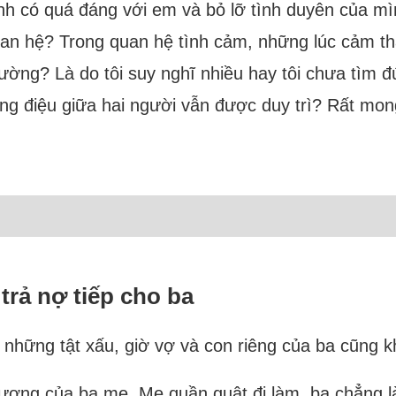
mình có quá đáng với em và bỏ lỡ tình duyên của mì
an hệ? Trong quan hệ tình cảm, những lúc cảm th
hường? Là do tôi suy nghĩ nhiều hay tôi chưa tìm
ồng điệu giữa hai người vẫn được duy trì? Rất mong
trả nợ tiếp cho ba
ỏ những tật xấu, giờ vợ và con riêng của ba cũng 
thương của ba mẹ. Mẹ quần quật đi làm, ba chẳng l