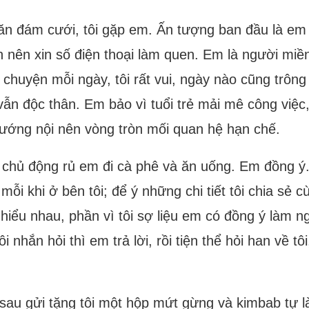
ăn đám cưới, tôi gặp em. Ấn tượng ban đầu là em 
nên xin số điện thoại làm quen. Em là người miền T
ói chuyện mỗi ngày, tôi rất vui, ngày nào cũng trô
vẫn độc thân. Em bảo vì tuổi trẻ mải mê công việc
ướng nội nên vòng tròn mối quan hệ hạn chế.
i chủ động rủ em đi cà phê và ăn uống. Em đồng ý.
 mỗi khi ở bên tôi; để ý những chi tiết tôi chia sẻ 
ểu nhau, phần vì tôi sợ liệu em có đồng ý làm ng
ôi nhắn hỏi thì em trả lời, rồi tiện thể hỏi han về t
sau gửi tặng tôi một hộp mứt gừng và kimbab tự là