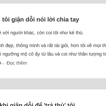
tôi giận dỗi nói lời chia tay
ẻ với người khác, còn coi tôi như kẻ thù.
h đẹp, thông minh và rất tài giỏi, hơn tôi về mọi th
 Tôi ngưỡng mộ cô ấy từ lâu và coi như thần tượng 
a...
Đọc thêm
i giận dỗi để 'trả thù' tôi