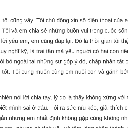
 tôi cũng vậy. Tôi chủ động xin số điện thoại của
. Tôi và em chia sẻ những buồn vui trong cuộc số
ỏ lời yêu em, em cũng đáp lại. Đó là thời gian tôi 
y nghĩ kỹ, là trai tân mà yêu người có hai con ri
i bỏ ngoài tai những sự góp ý đó, chấp nhận tất c
ợ tốt. Tôi cũng muốn cùng em nuôi con và gánh b
ên nói lời chia tay, lý do là thấy không xứng với tô
ết mình sai ở đâu. Tôi ra sức níu kéo, giải thích 
n nhưng em nhất định không gặp cùng không nhận