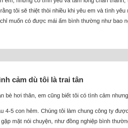
n em, nhưng có tình yêu và tấm lòng chân thành, 
ằng tôi sẽ thiệt thòi nhiều khi yêu em và tình yê
tôi chỉ muốn có được mái ấm bình thường như bao n
nh cảm dù tôi là trai tân
bạn bè hơi thân, em cũng biết tôi có tình cảm nhưn
nhau 4-5 con hẻm. Chúng tôi làm chung công ty đ
rồi gặp mặt nói chuyện, như đồng nghiệp bình thườn