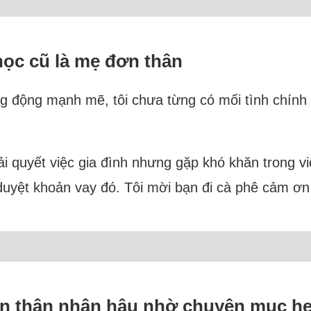
 học cũ là mẹ đơn thân
ng động mạnh mẽ, tôi chưa từng có mối tình chính
iải quyết việc gia đình nhưng gặp khó khăn trong v
y duyệt khoản vay đó. Tôi mời bạn đi cà phê cảm ơ
n thân nhân hậu nhờ chuyên mục h