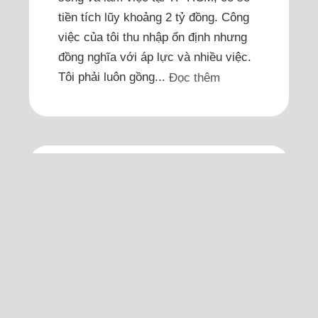
tiền tích lũy khoảng 2 tỷ đồng. Công
việc của tôi thu nhập ổn định nhưng
đồng nghĩa với áp lực và nhiều việc.
Tôi phải luôn gồng...
Đọc thêm
Chị em tôi được chia đất
tiền tỷ nhưng để nguyên
cho bố mẹ trồng rau
Bố mẹ chồng cho mỗi chị 120 m2 (đã
sang tên sổ đỏ), còn 360 m2 tầm 36
tỷ cho vợ chồng tôi và xây nhà thờ