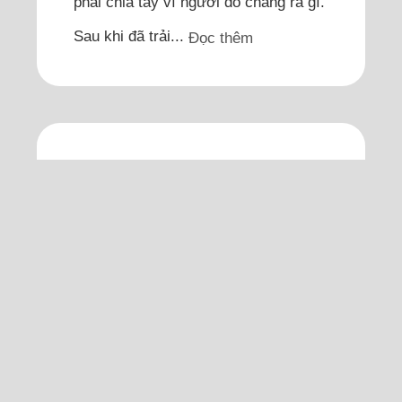
phải chia tay vì người đó chẳng ra gì.
Sau khi đã trải...
Đọc thêm
Gia đình bạn trai gọi điện
chửi mắng tôi để ép chia
tay
Cuối cùng tôi cũng hiểu vì sao họ
ngăn cản, là bởi họ chê tôi không
môn đăng hộ đối, gia đình chỉ làm
nông.
Tôi 20 tuổi, là sinh viên năm hai đại