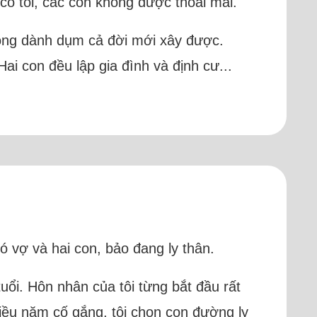
có tôi, các con không được thoải mái.
chồng dành dụm cả đời mới xây được.
i con đều lập gia đình và định cư...
ó vợ và hai con, bảo đang ly thân.
tuổi. Hôn nhân của tôi từng bắt đầu rất
iều năm cố gắng, tôi chọn con đường ly