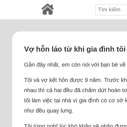
Vợ hỗn láo từ khi gia đình tô
Gần đây nhất, em còn nói với bạn bè về m
Tôi và vợ kết hôn được 9 năm. Trước khi 
nhau thì cả hai đều đã chấm dứt hoàn toà
tôi làm việc tại nhà vì gia đình có cơ 
như đều quay lưng.
Tôi từng nghĩ lúc khó khăn sẽ nhận được 