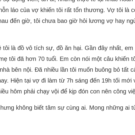
ỗn láo của vợ khiến tôi rất tổn thương. Vợ tôi là 
hau đến giờ, tôi chưa bao giờ hỏi lương vợ hay ng
ê tôi là đồ vô tích sự, đồ ăn hại. Gần đây nhất, e
i mẹ tôi đã hơn 70 tuổi. Em còn nói một câu khiến t
à nhà bên nội. Đã nhiều lần tôi muốn buông bỏ tất 
ay. Hiện tại vợ đi làm từ 7h sáng đến 19h tối mới 
nhiều hôm phải chạy vội để kịp đón con nên công vi
 nhưng không biết tâm sự cùng ai. Mong những ai 