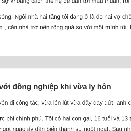
sợ khoảng cách thế hệ dễ dẫn tới mâu thuẫn, rồi 
n sông. Ngôi nhà hai tầng tôi đang ở là do hai vợ 
 căn nhà trở nên rộng quá so với một mình tôi. Ha
với đồng nghiệp khi vừa ly hôn
n đi công tác, vừa lén lút vừa đầy day dứt; anh c
c phi chính phủ. Tôi có hai con gái, 16 tuổi và 13 
ngọt ngào ấy dần biến thành sự ngột ngạt. Sau nh