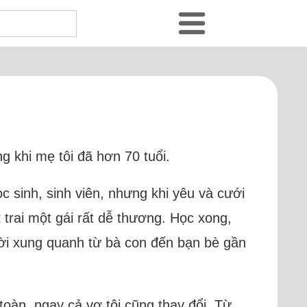
g khi mẹ tôi đã hơn 70 tuổi.
ọc sinh, sinh viên, nhưng khi yêu và cưới
 trai một gái rất dễ thương. Học xong,
gười xung quanh từ bà con đến bạn bè gần
toàn, ngay cả vợ tôi cũng thay đổi. Từ