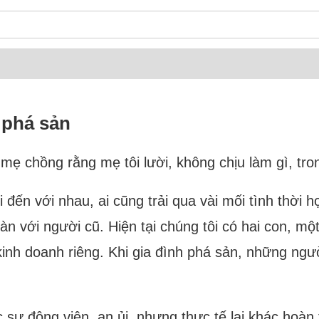
i phá sản
ẹ chồng rằng mẹ tôi lười, không chịu làm gì, tron
đến với nhau, ai cũng trải qua vài mối tình thời h
n với người cũ. Hiện tại chúng tôi có hai con, một
sở kinh doanh riêng. Khi gia đình phá sản, những n
sự động viên, an ủi, nhưng thực tế lại khác hoàn 