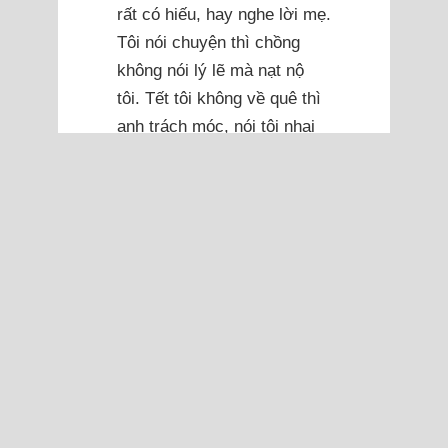
rất có hiếu, hay nghe lời mẹ.
Tôi nói chuyện thì chồng
không nói lý lẽ mà nạt nộ
tôi. Tết tôi không về quê thì
anh trách móc, nói tôi nhai
lại chuyện cũ, trong khi tôi
chưa từng được ngồi nói
chuyện một lần với gia đình
chồng, mặc định mọi chuyện
như không có gì xảy ra. Tôi
thấy chồng không tôn trọng
mình, không cho tôi cơ hội
được nói.
Tôi mới sinh, tâm lý chưa
ổn, mẹ chồng kể có những
người đàn ông đi làm về