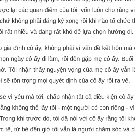
c lại các quan điểm của tôi, vốn luôn cho rằng vi
chứ không phải đăng ký xong rồi khi nào tổ chức th
ôi rất nhiều và đang rất khó để lựa chọn hướng đi.
 gia đình cô ấy, không phải vì vấn đề kết hôn mà 
họn ngày cô ấy đi làm, rồi đến gặp mẹ cô ấy. Buổ
i mở. Tôi nhận thấy nguyện vọng của mẹ cô ấy vẫn 
ôi sẽ tôn trọng mọi quyết định của cô ấy rồi ra về.
 sẽ vì yêu mà tới, chấp nhận tất cả điều kiện cô ấy
 rằng không thể lấy tôi - một người có con riêng - 
ng khi trước đó, tôi đã nói với cô ấy rằng tôi khô
ực tế, từ bé đến giờ tôi vẫn là người chăm sóc và 