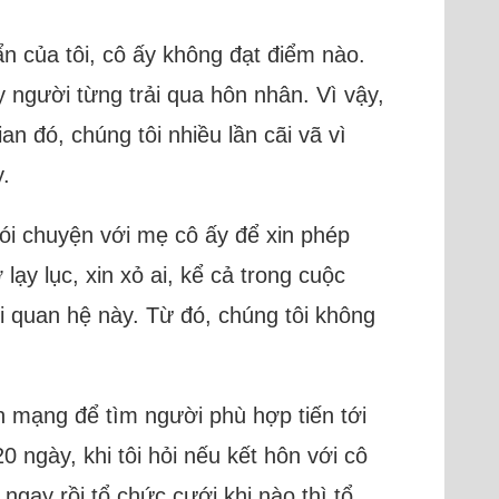
ẩn của tôi, cô ấy không đạt điểm nào.
 người từng trải qua hôn nhân. Vì vậy,
n đó, chúng tôi nhiều lần cãi vã vì
.
nói chuyện với mẹ cô ấy để xin phép
ạy lục, xin xỏ ai, kể cả trong cuộc
ối quan hệ này. Từ đó, chúng tôi không
n mạng để tìm người phù hợp tiến tới
ngày, khi tôi hỏi nếu kết hôn với cô
ngay rồi tổ chức cưới khi nào thì tổ