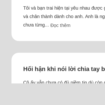
Tôi và bạn trai hiện tại yêu nhau đượ
và chân thành dành cho anh. Anh là ng
chưa từng...
Đọc thêm
Hối hận khi nói lời chia tay 
Cô ấy vẫn chưa có đủ niềm tin dù còn q
Sau một mối tình đổ vỡ, tôi đã tìm đượ
nhau, yêu thương và trân trọng nhau. T