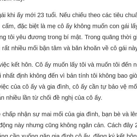
i khi ấy mới 23 tuổi. Nếu chiếu theo các tiêu chu
 cấm, đặc biệt là mẹ cô ấy không muốn con gái lấy
g tôi yêu đương trong bí mật. Trong quãng thời gia
ới rất nhiều mối bận tâm và băn khoăn về cô gái này
iệc kết hôn. Cô ấy muốn lấy tôi và muốn tôi đến 
nhất định không đến vì bản tính tôi không bao giờ l
 việc của cô ấy và gia đình, cô ấy cần tự bảo vệ m
ẫn nhiều lần từ chối đề nghị của cô ấy.
ẽ chấp nhận sự mai mối của gia đình, bạn bè và lê
 động này nhưng cũng không ngăn cản. Cách đây 20 
rằng cần xuống gặp gia đình cô ấy, đăng ký kết hôn 