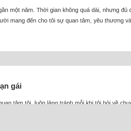
c gần một năm. Thời gian không quá dài, nhưng đủ 
ười mang đến cho tôi sự quan tâm, yêu thương và
bạn gái
uan tâm tôi, luôn lảng tránh mỗi khi tôi hỏi về ch
c định mệnh đời mình. Cô ấy rất thú vị, lại sâu sắ
hời điểm đó, gia đình tôi gặp biến cố lớn, tán gia