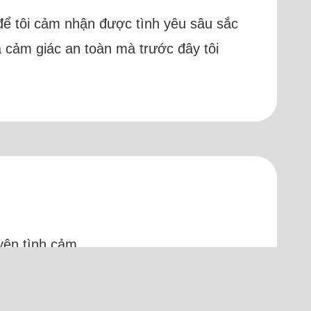
để tôi cảm nhận được tình yêu sâu sắc
 cảm giác an toàn mà trước đây tôi
uyện tình cảm.
c và hiểu chuyện. Chúng tôi khá hợp
 bại sản, ba mẹ cầm cố nhà, trốn nợ.