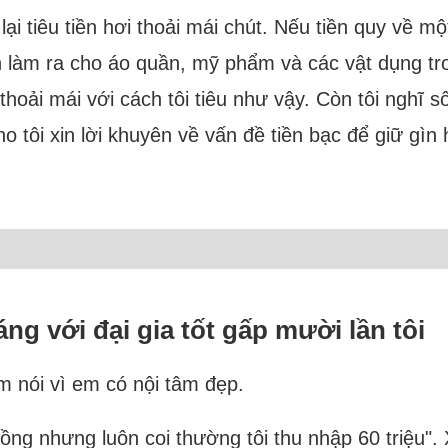
 lại tiêu tiền hơi thoải mái chút. Nếu tiền quy về m
nh làm ra cho áo quần, mỹ phẩm và các vật dụng tro
oải mái với cách tôi tiêu như vậy. Còn tôi nghĩ số t
 tôi xin lời khuyên về vấn đề tiền bạc để giữ gìn
g với đại gia tốt gấp mười lần tôi
 em nói vì em có nội tâm đẹp.
 đồng nhưng luôn coi thường tôi thu nhập 60 triệu"