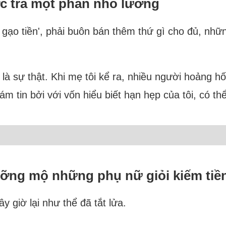
c trả một phần nhỏ lương
ạo tiền', phải buôn bán thêm thứ gì cho đủ, những
à sự thật. Khi mẹ tôi kể ra, nhiều người hoảng hốt
m tin bởi với vốn hiểu biết hạn hẹp của tôi, có th
ưỡng mộ những phụ nữ giỏi kiếm tiề
y giờ lại như thể đã tắt lửa.