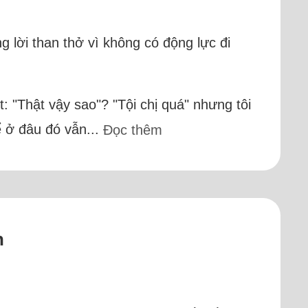
 lời than thở vì không có động lực đi
: "Thật vậy sao"? "Tội chị quá" nhưng tôi
ể ở đâu đó vẫn...
Đọc thêm
n