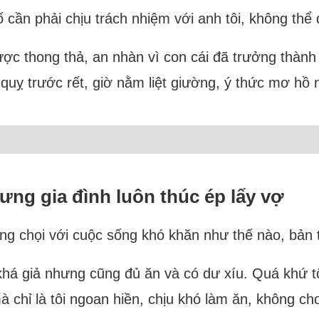
ần phải chịu trách nhiệm với anh tôi, không thể 
được thong thả, an nhàn vì con cái đã trưởng thành 
t quỵ trước rết, giờ nằm liệt giường, ý thức mơ hồ
hưng gia đình luôn thúc ép lấy vợ
ng chọi với cuộc sống khó khăn như thế nào, bản t
g khá giả nhưng cũng đủ ăn và có dư xíu. Quá khứ t
à chỉ là tôi ngoan hiền, chịu khó làm ăn, không chơ