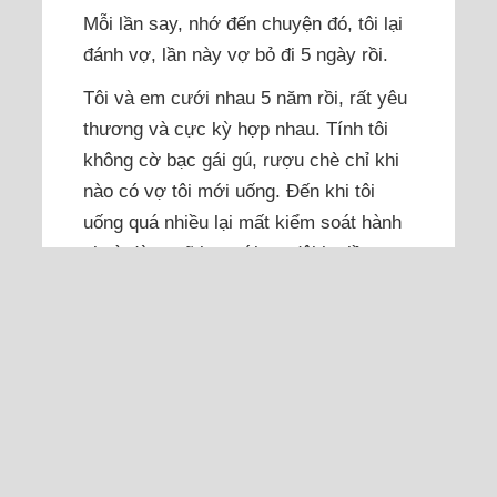
Mỗi lần say, nhớ đến chuyện đó, tôi lại
đánh vợ, lần này vợ bỏ đi 5 ngày rồi.
Tôi và em cưới nhau 5 năm rồi, rất yêu
thương và cực kỳ hợp nhau. Tính tôi
không cờ bạc gái gú, rượu chè chỉ khi
nào có vợ tôi mới uống. Đến khi tôi
uống quá nhiều lại mất kiểm soát hành
vi và dùng vũ lực với vợ đôi ba lần, em
đều bỏ qua. Đỉnh điểm là lần này chúng
tôi uống rất say, tôi...
Đọc thêm
Chồng khó chịu dù tôi chỉ