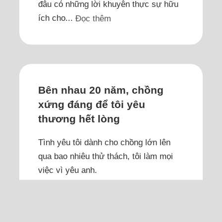
đâu có những lời khuyên thực sự hữu
ích cho...
Đọc thêm
Bên nhau 20 năm, chồng
xứng đáng để tôi yêu
thương hết lòng
Tình yêu tôi dành cho chồng lớn lên
qua bao nhiêu thử thách, tôi làm mọi
việc vì yêu anh.
Tôi xin gửi đôi lời tới tác giả bài: "Sống
với chồng rất ổn, trừ việc phải gần
gũi", hy vọng giúp được tác giả. Tôi rất