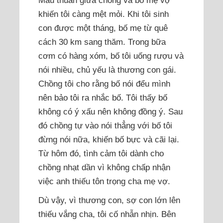
Mâu thuẫn giữa chồng và bố mẹ vợ
khiến tôi càng mệt mỏi. Khi tôi sinh
con được một tháng, bố mẹ từ quê
cách 30 km sang thăm. Trong bữa
cơm có hàng xóm, bố tôi uống rượu và
nói nhiều, chủ yếu là thương con gái.
Chồng tôi cho rằng bố nói đểu mình
nên bảo tôi ra nhắc bố. Tôi thấy bố
không có ý xấu nên không đồng ý. Sau
đó chồng tự vào nói thẳng với bố tôi
đừng nói nữa, khiến bố bực và cãi lại.
Từ hôm đó, tình cảm tôi dành cho
chồng nhạt dần vì không chấp nhận
việc anh thiếu tôn trọng cha mẹ vợ.
Dù vậy, vì thương con, sợ con lớn lên
thiếu vắng cha, tôi cố nhẫn nhịn. Bên