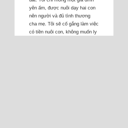
yên ấm, được nuôi dạy hai con
nên người và đủ tình thương
cha mẹ. Tôi sẽ cố gắng làm việc
có tiền nuôi con, không muốn ly
hôn để rồi tìm một cuộc hôn
nhân khác. Tôi không biết phải
làm sao để thoát khỏi tình cảnh
tuyệt vọng này.
Quang Hưng 06/12/2025
Vợ không đi làm, chỉ ở