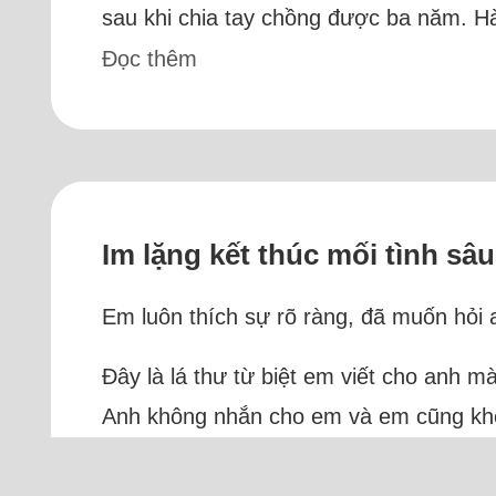
sau khi chia tay chồng được ba năm. Hà
Đọc thêm
Im lặng kết thúc mối tình sâ
Em luôn thích sự rõ ràng, đã muốn hỏi an
Đây là lá thư từ biệt em viết cho anh m
Anh không nhắn cho em và em cũng khôn
ta kết thúc, chấm dứt một mối liên hệ..