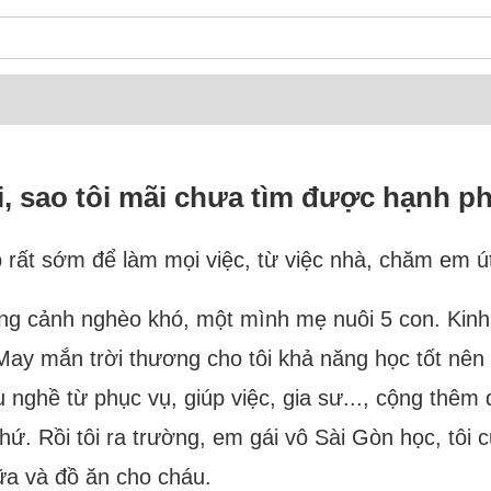
i, sao tôi mãi chưa tìm được hạnh p
p rất sớm để làm mọi việc, từ việc nhà, chăm em út
n trong cảnh nghèo khó, một mình mẹ nuôi 5 con. Ki
 May mắn trời thương cho tôi khả năng học tốt nên
ều nghề từ phục vụ, giúp việc, gia sư..., cộng thê
thứ. Rồi tôi ra trường, em gái vô Sài Gòn học, tôi 
sữa và đồ ăn cho cháu.