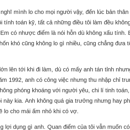
ghĩ mình lo cho mọi người vậy, đến lúc bản thân k
i tính toán kỹ, tất cả những điều tôi làm đều khô
 Em có nhược điểm là nói hỗn dù không xấu tính. E
 khốn khó cũng không lo gì nhiều, cũng chẳng đưa tô
 lớn lên tới khi đi làm, dù có mấy anh tán tỉnh như
năm 1992, anh có công việc nhưng thu nhập chỉ trun
hông phóng khoáng với người yêu, chi lí tinh toán,
ôi này kia. Anh không quá gia trưởng nhưng hay ph
ẽ lo cho mái ấm nhỏ khi có vợ.
ng lợi dụng gì anh. Quan điểm của tôi vẫn muốn 