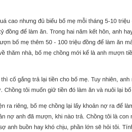
 quá cao nhưng đủ biếu bố mẹ mỗi tháng 5-10 triệu
ỷ đồng để làm ăn. Trong hai năm kết hôn, anh hay 
mượn bố mẹ thêm 50 - 100 triệu đồng để làm ăn mà
 về thăm nhà, bố mẹ chồng mới kể là anh mượn ti
 thì cố gắng trả lại tiền cho bố mẹ. Tuy nhiên, anh 
ờ. Chồng tôi muốn giữ tiền đó làm ăn và nuôi lại b
ện ra riêng, bố mẹ chồng lại lấy khoản nợ ra để l
oản nợ anh đã mượn, khi nào trả. Chồng tôi là con 
ì sợ anh buồn hay khó chịu, phần lớn sẽ hỏi tôi. T