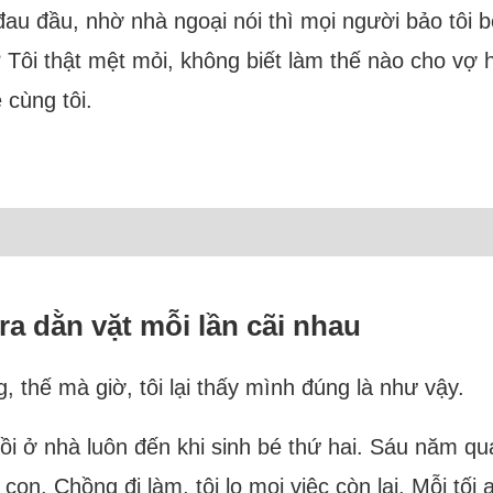
đau đầu, nhờ nhà ngoại nói thì mọi người bảo tôi bê
y? Tôi thật mệt mỏi, không biết làm thế nào cho vợ
 cùng tôi.
ra dằn vặt mỗi lần cãi nhau
 thế mà giờ, tôi lại thấy mình đúng là như vậy.
 rồi ở nhà luôn đến khi sinh bé thứ hai. Sáu năm q
a con. Chồng đi làm, tôi lo mọi việc còn lại. Mỗi t