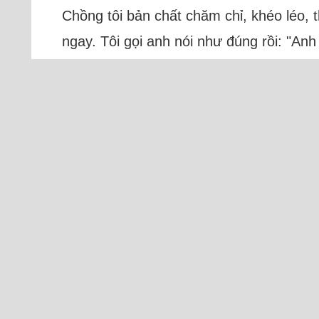
Chồng tôi bản chất chăm chỉ, khéo léo, th
ngay. Tôi gọi anh nói như đúng rồi: "Anh
những lần tôi...
Đọc thêm
Tr