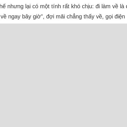
ế nhưng lại có một tính rất khó chịu: đi làm về là
 về ngay bây giờ", đợi mãi chẳng thấy về, gọi điện
ực tuyến: 42 Người và 13 Bot (3 Ahrefs, 10 Semru
Camxuc.net