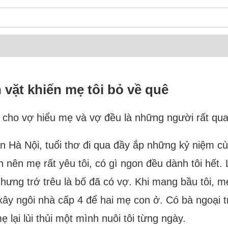
vặt khiến mẹ tôi bỏ về quê
o cho vợ hiểu mẹ và vợ đều là những người rất quan
ần Hà Nội, tuổi thơ đi qua đầy ắp những kỷ niệm 
 nên mẹ rất yêu tôi, có gì ngon đều dành tôi hết. 
ưng trớ trêu là bố đã có vợ. Khi mang bầu tôi, mẹ 
 xây ngôi nhà cấp 4 để hai mẹ con ở. Có bà ngoại t
lại lủi thủi một mình nuôi tôi từng ngày.