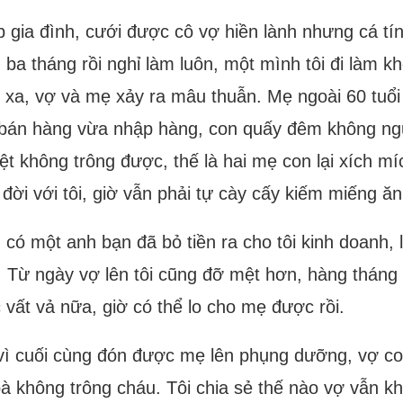
p gia đình, cưới được cô vợ hiền lành nhưng cá tính
ba tháng rồi nghỉ làm luôn, một mình tôi đi làm kh
àm xa, vợ và mẹ xảy ra mâu thuẫn. Mẹ ngoài 60 tuổ
 bán hàng vừa nhập hàng, con quấy đêm không ngủ
t không trông được, thế là hai mẹ con lại xích míc
cả đời với tôi, giờ vẫn phải tự cày cấy kiếm miếng 
ên có một anh bạn đã bỏ tiền ra cho tôi kinh doanh,
. Từ ngày vợ lên tôi cũng đỡ mệt hơn, hàng tháng 
 vất vả nữa, giờ có thể lo cho mẹ được rồi.
vì cuối cùng đón được mẹ lên phụng dưỡng, vợ con
à không trông cháu. Tôi chia sẻ thế nào vợ vẫn kh