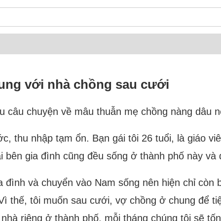
ung với nhà chồng sau cưới
ều câu chuyện về mâu thuẫn mẹ chồng nàng dâu nê
ớc, thu nhập tạm ổn. Bạn gái tôi 26 tuổi, là giáo 
 bên gia đình cũng đều sống ở thành phố này và đã
 gia đình và chuyển vào Nam sống nên hiện chỉ còn
 Vì thế, tôi muốn sau cưới, vợ chồng ở chung để t
ê nhà riêng ở thành phố, mỗi tháng chúng tôi sẽ tốn