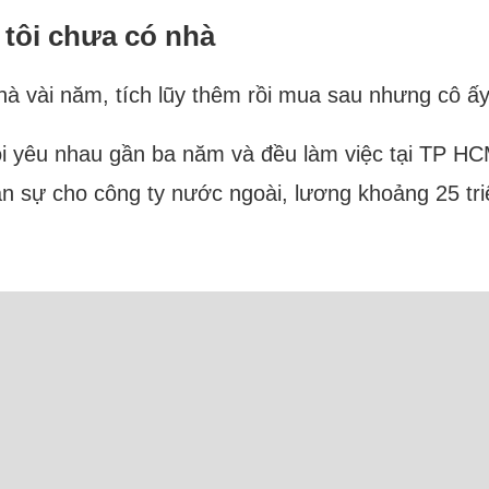
 tôi chưa có nhà
nhà vài năm, tích lũy thêm rồi mua sau nhưng cô ấ
tôi yêu nhau gần ba năm và đều làm việc tại TP HC
ân sự cho công ty nước ngoài, lương khoảng 25 tri
Trực tuyến: 27 Người và 9 Bot (Semrush)