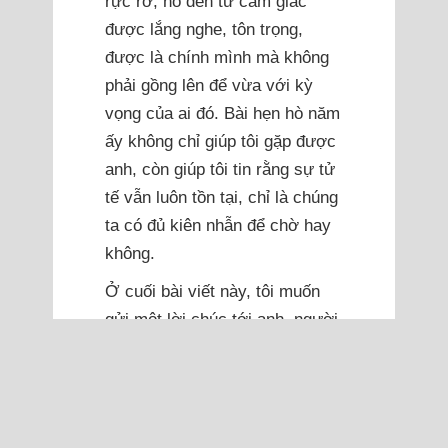
rực rỡ, nó đến từ cảm giác
được lắng nghe, tôn trọng,
được là chính mình mà không
phải gồng lên để vừa với kỳ
vọng của ai đó. Bài hẹn hò năm
ấy không chỉ giúp tôi gặp được
anh, còn giúp tôi tin rằng sự tử
tế vẫn luôn tồn tại, chỉ là chúng
ta có đủ kiên nhẫn để chờ hay
không.
Ở cuối bài viết này, tôi muốn
gửi một lời chúc tới anh, người
đã bước vào cuộc sống của tôi
bằng sự điềm đạm và chân
thành. Chúc anh một năm mới
bình an, đủ sức khỏe để theo