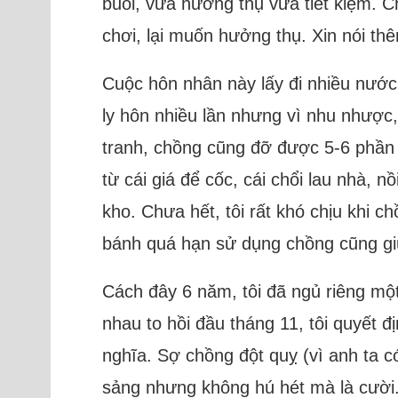
buổi, vừa hưởng thụ vừa tiết kiệm. C
chơi, lại muốn hưởng thụ. Xin nói th
Cuộc hôn nhân này lấy đi nhiều nước
ly hôn nhiều lần nhưng vì nhu nhược,
tranh, chồng cũng đỡ được 5-6 phần 
từ cái giá để cốc, cái chổi lau nhà, 
kho. Chưa hết, tôi rất khó chịu khi c
bánh quá hạn sử dụng chồng cũng giữ
Cách đây 6 năm, tôi đã ngủ riêng một
nhau to hồi đầu tháng 11, tôi quyết đ
nghĩa. Sợ chồng đột quỵ (vì anh ta c
sảng nhưng không hú hét mà là cười.