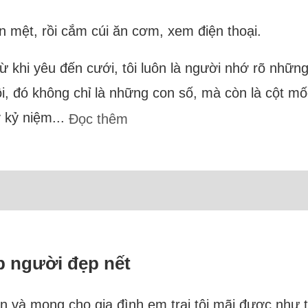
n mệt, rồi cắm cúi ăn cơm, xem điện thoại.
ừ khi yêu đến cưới, tôi luôn là người nhớ rõ những
tôi, đó không chỉ là những con số, mà còn là cột
 kỷ niệm...
Đọc thêm
p người đẹp nết
n và mong cho gia đình em trai tôi mãi được như t