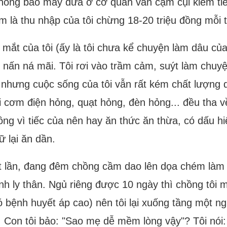
hồng bảo mấy đứa ở cơ quan vẫn cặm cụi kiếm tiền
êm là thu nhập của tôi chừng 18-20 triệu đồng mỗ
 mắt của tôi (ấy là tôi chưa kể chuyện làm dâu củ
 nấn ná mãi. Tôi rơi vào trầm cảm, suýt làm chuyện
nhưng cuộc sống của tôi vẫn rất kém chất lượng d
nồi cơm điện hỏng, quạt hỏng, đèn hỏng... đều tha v
hồng vì tiếc của nên hay ăn thức ăn thừa, có dấu h
 lại ăn dần.
 lần, đang đêm chồng cầm dao lên dọa chém làm co
ịnh ly thân. Ngủ riêng được 10 ngày thì chồng tôi 
ó bệnh huyết áp cao) nên tôi lại xuống tầng một 
 Con tôi bảo: "Sao mẹ dễ mềm lòng vậy"? Tôi nói: