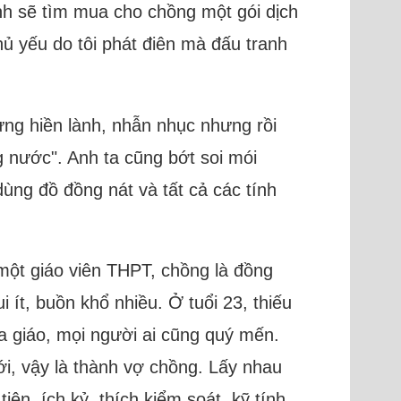
h sẽ tìm mua cho chồng một gói dịch
chủ yếu do tôi phát điên mà đấu tranh
ng hiền lành, nhẫn nhục nhưng rồi
g nước". Anh ta cũng bớt soi mói
ùng đồ đồng nát và tất cả các tính
 một giáo viên THPT, chồng là đồng
 ít, buồn khổ nhiều. Ở tuổi 23, thiếu
ia giáo, mọi người ai cũng quý mến.
ưới, vậy là thành vợ chồng. Lấy nhau
iện, ích kỷ, thích kiểm soát, kỹ tính,