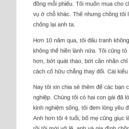
đồng mỗi phiếu. Tôi muốn mua cho c
vụ ở chỗ khác. Thế nhưng chồng tôi lạ
chống lại anh ta.
Hơn 10 năm qua, tôi đấu tranh không
không thể hiền lành nữa. Tôi cũng tỏ
hơn, bớt quát tháo, bớt cằn nhằn ch
cách cố hữu chẳng thay đổi. Cái kiểu
Nay tôi xin chia sẻ thêm để các bạn 
nghiệp. Chúng tôi có hai con gái đã l
kinh nghiệm sống, tôi đem lòng yêu đ
Anh hơn tôi 4 tuổi, bố mẹ cũng giục l
rồi tôi mới vỡ lẽ, anh và gia đình chồ