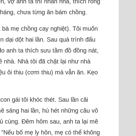
, vợ anh ta thì nhàn nhã, thích rong
i tháng, chưa từng ăn bám chồng.
a bà mẹ chồng cay nghiệt). Tôi muốn
 dại dột hai lần. Sau quá trình đấu
o anh ta thích sưu tầm đồ đồng nát,
ề nhà. Nhà tôi đã chật lại như nhà
iệu ôi thiu (cơm thiu) mà vẫn ăn. Kẹo
n gái tôi khóc thét. Sau lần cãi
mê sảng hai lần, hú hét những câu vô
ngủ cùng. Đêm hôm sau, anh ta lại mê
 "Nếu bố mẹ ly hôn, mẹ có thể không