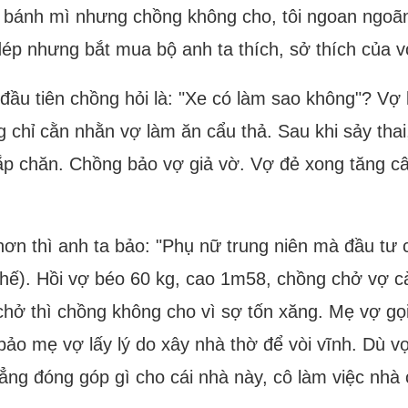
g bánh mì nhưng chồng không cho, tôi ngoan ngoãn
p nhưng bắt mua bộ anh ta thích, sở thích của vợ
đầu tiên chồng hỏi là: "Xe có làm sao không"? Vợ 
g chỉ cằn nhằn vợ làm ăn cẩu thả. Sau khi sảy tha
 đắp chăn. Chồng bảo vợ giả vờ. Vợ đẻ xong tăng c
ơn thì anh ta bảo: "Phụ nữ trung niên mà đầu tư 
 thế). Hồi vợ béo 60 kg, cao 1m58, chồng chở vợ 
chở thì chồng không cho vì sợ tốn xăng. Mẹ vợ gọi
ảo mẹ vợ lấy lý do xây nhà thờ để vòi vĩnh. Dù vợ
ng đóng góp gì cho cái nhà này, cô làm việc nhà c