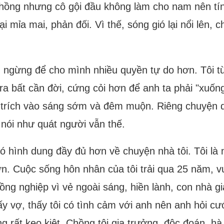
hồng nhưng cô gội đầu không làm cho nam nên tín
i mỉa mai, phản đối. Vì thế, sóng gió lại nổi lên, 
 ngừng để cho mình nhiều quyền tự do hơn. Tôi từ
 ra bất cần đời, cứng cỏi hơn để anh ta phải "xuốn
ỉ trích vào sáng sớm và đêm muộn. Riêng chuyện d
 nói như quát người vẫn thế.
có hình dung đầy đủ hơn về chuyện nhà tôi. Tôi là
ớn. Cuộc sống hôn nhân của tôi trải qua 25 năm, vui
ồng nghiệp vì vẻ ngoài sáng, hiền lành, con nhà g
ấy vợ, thấy tôi có tình cảm với anh nên anh hỏi c
ng rất keo kiệt. Chồng tôi gia trưởng, độc đoán, hà t