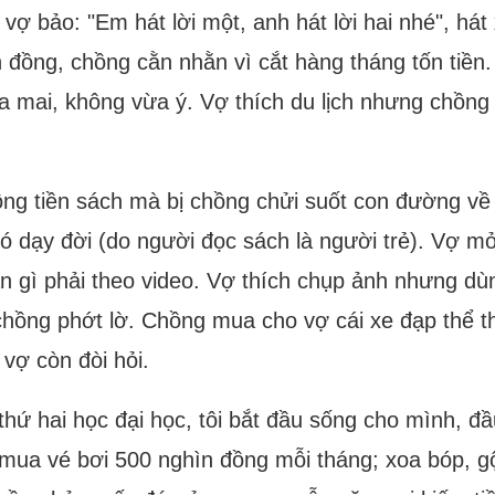
vợ bảo: "Em hát lời một, anh hát lời hai nhé", hát
n đồng, chồng cằn nhằn vì cắt hàng tháng tốn tiền
a mai, không vừa ý. Vợ thích du lịch nhưng chồng
ng tiền sách mà bị chồng chửi suốt con đường về
ó dạy đời (do người đọc sách là người trẻ). Vợ mở 
ần gì phải theo video. Vợ thích chụp ảnh nhưng dù
ồng phớt lờ. Chồng mua cho vợ cái xe đạp thể th
vợ còn đòi hỏi.
 thứ hai học đại học, tôi bắt đầu sống cho mình, đ
 mua vé bơi 500 nghìn đồng mỗi tháng; xoa bóp, g