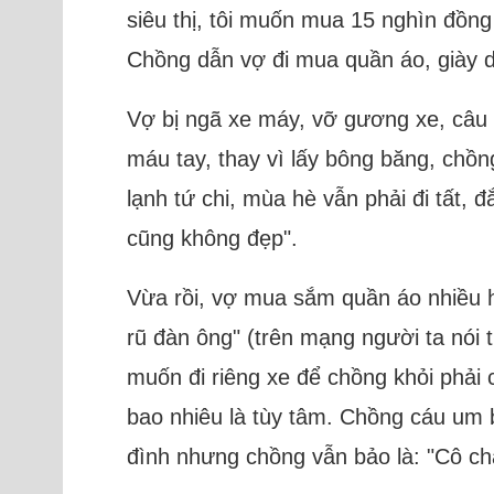
siêu thị, tôi muốn mua 15 nghìn đồn
Chồng dẫn vợ đi mua quần áo, giày dé
Vợ bị ngã xe máy, vỡ gương xe, câu 
máu tay, thay vì lấy bông băng, chồn
lạnh tứ chi, mùa hè vẫn phải đi tất,
cũng không đẹp".
Vừa rồi, vợ mua sắm quần áo nhiều h
rũ đàn ông" (trên mạng người ta nói
muốn đi riêng xe để chồng khỏi phải 
bao nhiêu là tùy tâm. Chồng cáu um b
đình nhưng chồng vẫn bảo là: "Cô chẳ