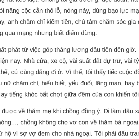
nói năng cộc cằn thô lỗ, nóng nảy, dùng bạo lực m
ậy, anh chăm chỉ kiếm tiền, chú tâm chăm sóc gia
ng qua mạng nhưng biết điểm dừng.
t phát từ việc góp tháng lương đầu tiên đến giờ.
ện nay. Nhà cửa, xe cộ, vài suất đất dự trữ, vài t
ể, cứ dùng dằng đi ở. Vì thế, tôi thấy tiếc cuộc đ
ụ nữ chăm chỉ, hiểu biết, yếu đuối, lãng mạn, hay 
ay tiếng khóc bất chợt giữa đêm của con khiến tôi
 được về thăm mẹ khi chồng đồng ý. Đi làm dâu xa 
ng nóng..., chồng không cho vợ con về thăm bà ngo
giữ hộ vì sợ vợ đem cho nhà ngoại. Tôi phải đấu tr