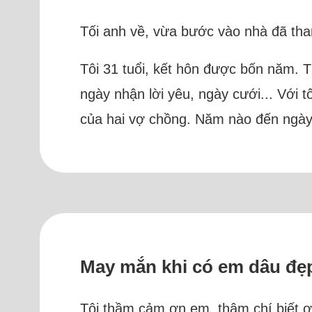
Tối anh về, vừa bước vào nhà đã tha
Tôi 31 tuổi, kết hôn được bốn năm. T
ngày nhận lời yêu, ngày cưới... Với 
của hai vợ chồng. Năm nào đến ngày
May mắn khi có em dâu đẹ
Tôi thầm cảm ơn em, thậm chí biết ơ