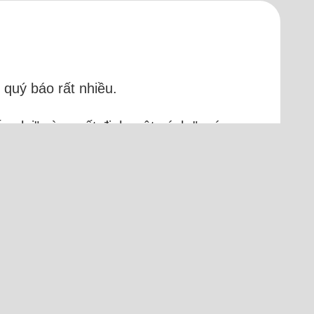
 quý báo rất nhiều.
ếng lại" và quyết định một cách "quá
 hẹn ở quán cà phê thơ mộng có tên
sh)