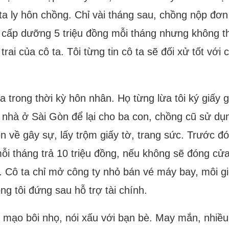
a ly hôn chồng. Chỉ vài tháng sau, chồng nộp đơn l
ứa cấp dưỡng 5 triệu đồng mỗi tháng nhưng không 
rai của cô ta. Tôi từng tin cô ta sẽ đối xử tốt vớ
a trong thời kỳ hôn nhân. Họ từng lừa tôi ký giấy 
n nhà ở Sài Gòn để lại cho ba con, chồng cũ sử dụn
n về gây sự, lấy trộm giấy tờ, trang sức. Trước đó
mỗi tháng trả 10 triệu đồng, nếu không sẽ đóng cửa 
i. Cô ta chỉ mở công ty nhỏ bán vé máy bay, môi gi
ồng tôi đứng sau hỗ trợ tài chính.
iả mạo bôi nhọ, nói xấu với bạn bè. May mắn, nhiề