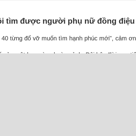
ôi tìm được người phụ nữ đồng điệu
ài 40 từng đổ vỡ muốn tìm hạnh phúc mới", cảm ơn
ố của một bạn cùng hoàn cảnh. Đôi bên "lời qua ti
 đối phương tạo ra, chúng tôi cho nhau một cuộc
ực tuyến: 33 Người và 28 Bot (20 Ahrefs, 8 Semru