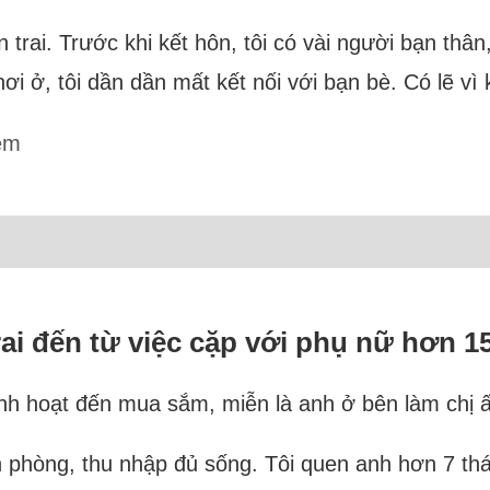
on trai. Trước khi kết hôn, tôi có vài người bạn thâ
ơi ở, tôi dần dần mất kết nối với bạn bè. Có lẽ v
êm
rai đến từ việc cặp với phụ nữ hơn 15
inh hoạt đến mua sắm, miễn là anh ở bên làm chị ấ
ăn phòng, thu nhập đủ sống. Tôi quen anh hơn 7 th