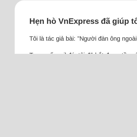
Hẹn hò VnExpress đã giúp t
Tôi là tác giả bài: "Người đàn ông ngo
Trong số mail đó, tôi đã bắt được tần s
nhanh, quá nguy hiểm". Vì sự tò mò mà
miền thảo mộc. Trong...
Đọc thêm
Tr