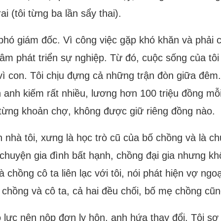
i (tôi từng ba lần sẩy thai).
phó giám đốc. Vì công việc gặp khó khăn và phải c
tâm phát triển sự nghiệp. Từ đó, cuộc sống của tôi
vì con. Tôi chịu đựng cả những trận đòn giữa đêm. 
 anh kiếm rất nhiều, lương hơn 100 triệu đồng mỗi
li từng khoản chợ, không được giữ riêng đồng nào.
nhà tôi, xưng là học trò cũ của bố chồng và là chu
chuyện gia đình bất hạnh, chồng đại gia nhưng khô
chồng cô ta liên lạc với tôi, nói phát hiện vợ ngoại
ỏi chồng và cô ta, cả hai đều chối, bố mẹ chồng cũ
 lực nên nộp đơn ly hôn, anh hứa thay đổi. Tôi sợ