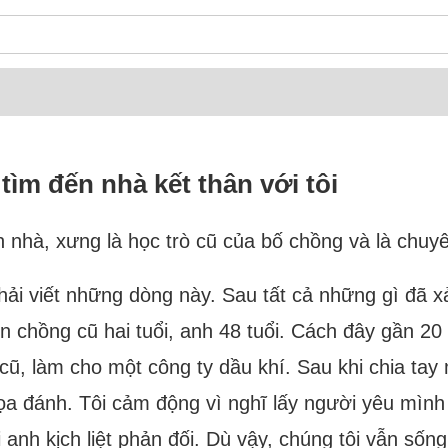
ìm đến nhà kết thân với tôi
 nhà, xưng là học trò cũ của bố chồng và là chuyên
ải viết những dòng này. Sau tất cả những gì đã xả
 chồng cũ hai tuổi, anh 48 tuổi. Cách đây gần 20 n
ũ, làm cho một công ty dầu khí. Sau khi chia tay m
dọa đánh. Tôi cảm động vì nghĩ lấy người yêu mình
i anh kịch liệt phản đối. Dù vậy, chúng tôi vẫn sốn