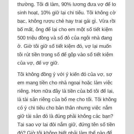
thường. Tôi đi làm, 90% lương đưa vợ để lo
sinh hoạt, 10% giữ lại chi tiêu. Tôi không cờ
bạc, không rượu chè hay trai gái gì. Vừa rồi
bố mất, ông để lại cho em một sổ tiết kiệm
500 triệu đồng và sổ đỏ của ngôi nhà đang
ở. Giờ tôi giữ sổ tiết kiệm đó, vợ lại muốn
tôi rút tiền trong sổ để gộp vào sổ tiết kiệm
của vợ, để vợ giữ.
Tôi không đồng ý với ý kiến đó của vợ, sợ
em mang tiền cho nhà ngoại hoặc làm việc
riêng. Hơn nữa đây là tiền của bố tôi để lại,
là tài sản riêng của bố mẹ cho tôi. Tôi không
có ý chi tiêu cho bản thân nhưng việc nắm
giữ tài sản đó là đúng phải không các bạn?
Tại sao vợ lại đòi nắm giữ, đứng tên số tiền
đó? Giờ tôi không biết phải làm thế nào để