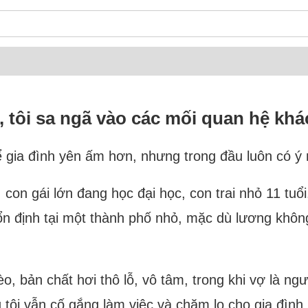
, tôi sa ngã vào các mối quan hệ khá
ể gia đình yên ấm hơn, nhưng trong đầu luôn có ý 
n, con gái lớn đang học đại học, con trai nhỏ 11 tu
 ổn định tại một thành phố nhỏ, mặc dù lương khô
èo, bản chất hơi thô lỗ, vô tâm, trong khi vợ là ng
ôi vẫn cố gắng làm việc và chăm lo cho gia đình.