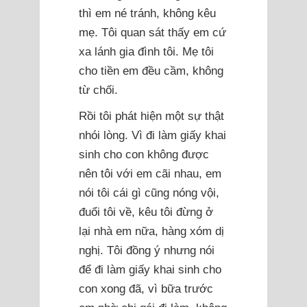
thì em né tránh, không kêu
mẹ. Tôi quan sát thấy em cứ
xa lánh gia đình tôi. Mẹ tôi
cho tiền em đều cầm, không
từ chối.
Rồi tôi phát hiện một sự thật
nhói lòng. Vì đi làm giấy khai
sinh cho con không được
nên tôi với em cãi nhau, em
nói tôi cái gì cũng nóng vội,
đuổi tôi về, kêu tôi đừng ở
lại nhà em nữa, hàng xóm dị
nghị. Tôi đồng ý nhưng nói
để đi làm giấy khai sinh cho
con xong đã, vì bữa trước