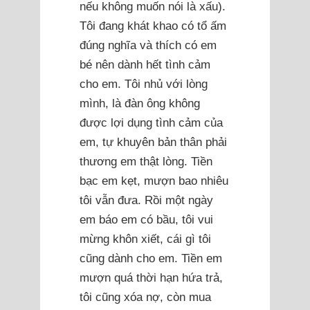
nếu không muốn nói là xấu).
Tôi đang khát khao có tổ ấm
đúng nghĩa và thích có em
bé nên dành hết tình cảm
cho em. Tôi nhủ với lòng
mình, là đàn ông không
được lợi dụng tình cảm của
em, tự khuyên bản thân phải
thương em thật lòng. Tiền
bạc em kẹt, mượn bao nhiêu
tôi vẫn đưa. Rồi một ngày
em báo em có bầu, tôi vui
mừng khôn xiết, cái gì tôi
cũng dành cho em. Tiền em
mượn quá thời hạn hứa trả,
tôi cũng xóa nợ, còn mua