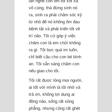
lần nghe con ốm tôi xót xa
vô cùng, thà đừng sinh nó
ra, sinh ra phải chăm sóc kỹ
từ nhỏ để nó không ốm đau
bệnh tật và phát triển tốt về
trí não. Tôi cứ góp ý việc
chăm con là em chửi không
ra gì. Tôi bực quá im luôn,
chỉ biết cầu cho con bé bình
an. Tôi sẵn sàng chăm con
nếu giao cho tôi.
Tôi rất được lòng mọi người,
ai tốt với mình là tôi nhớ và
trả ơn, không lợi dụng ai
đồng nào, sống rất sòng
phẳng, nhưng cũng rất ghét