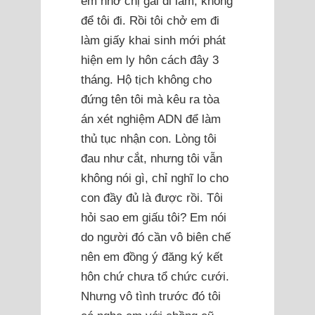
em nhờ chị gái đi làm, không
để tôi đi. Rồi tôi chở em đi
làm giấy khai sinh mới phát
hiện em ly hôn cách đây 3
tháng. Hộ tịch không cho
đứng tên tôi mà kêu ra tòa
án xét nghiệm ADN để làm
thủ tục nhận con. Lòng tôi
đau như cắt, nhưng tôi vẫn
không nói gì, chỉ nghĩ lo cho
con đầy đủ là được rồi. Tôi
hỏi sao em giấu tôi? Em nói
do người đó cần vô biên chế
nên em đồng ý đăng ký kết
hôn chứ chưa tổ chức cưới.
Nhưng vô tình trước đó tôi