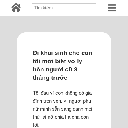
Đi khai sinh cho con
tôi mới biết vợ ly
hôn người cũ 3
tháng trước
Tôi đau vì con không có gia
đình trọn vẹn, vì người phụ
nữ mình sẵn sàng dành mọi
thứ lại nỡ chia lìa cha con
tôi.