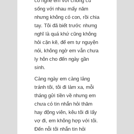
có nghe em với chồng cũ
sống với nhau mấy năm
nhưng không có con, rồi chia
tay. Tôi đã biết trước nhưng
nghĩ là quá khứ cũng không
hỏi cặn kẽ, để em tự nguyện
nói, không ngờ em vẫn chưa
ly hôn cho đến ngày gần
sinh.
Càng ngày em càng lảng
tránh tôi, tôi đi làm xa, mỗi
tháng gửi tiền về nhưng em
chưa có tin nhắn hỏi thăm
hay động viên, kêu tôi đi lấy
vợ đi, em không hợp với tôi.
Đến nỗi tôi nhắn tin hỏi