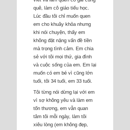
quê, làm cô giáo tiểu học.
Lúc đầu tôi chỉ muốn quen
em cho khuây khỏa nhưng
khi nói chuyện, thấy em
không đặt nặng vấn đề tiền
mà trọng tình cảm. Em chia
sẻ với tôi mọi thứ, gia đình
và cuộc sống của em. Em lại
muốn có em bé vì cũng lớn
tuổi, tôi 34 tuổi, em 33 tuổi.
Tôi từng nói dừng lại với em
vì sợ không yêu và làm em
tổn thương, em vẫn quan
tâm tôi mỗi ngày, làm tôi
xiêu lòng (em không đẹp,