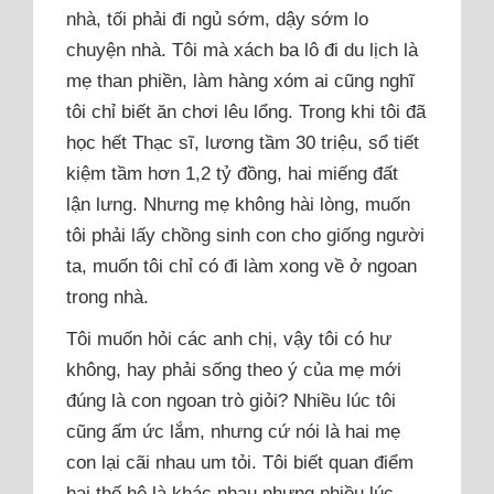
nhà, tối phải đi ngủ sớm, dậy sớm lo
chuyện nhà. Tôi mà xách ba lô đi du lịch là
mẹ than phiền, làm hàng xóm ai cũng nghĩ
tôi chỉ biết ăn chơi lêu lổng. Trong khi tôi đã
học hết Thạc sĩ, lương tầm 30 triệu, sổ tiết
kiệm tầm hơn 1,2 tỷ đồng, hai miếng đất
lận lưng. Nhưng mẹ không hài lòng, muốn
tôi phải lấy chồng sinh con cho giống người
ta, muốn tôi chỉ có đi làm xong về ở ngoan
trong nhà.
Tôi muốn hỏi các anh chị, vậy tôi có hư
không, hay phải sống theo ý của mẹ mới
đúng là con ngoan trò giỏi? Nhiều lúc tôi
cũng ấm ức lắm, nhưng cứ nói là hai mẹ
con lại cãi nhau um tỏi. Tôi biết quan điểm
hai thế hệ là khác nhau nhưng nhiều lúc