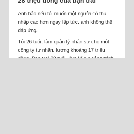
28 triệu đồng của bạn trai
Anh bảo nếu tôi muốn một người có thu
nhập cao hơn ngay lập tức, anh không thể
đáp ứng.
Tôi 26 tuổi, làm quản lý nhân sự cho một
công ty tư nhân, lương khoảng 17 triệu
đồng. Bạn trai 30 tuổi, làm kĩ sư công trình,
lương 28 triệu đồng. Chúng tôi đã yêu nhau
gần bốn năm, càng ngày tôi càng cảm thấy
bất an về tương lai. Anh chưa có nhà, chưa
có xe, số tiền tiết kiệm cũng chỉ 700 triệu...
Đọc thêm