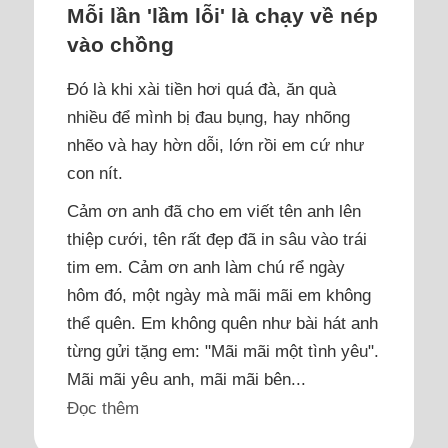
Mỗi lần 'lầm lỗi' là chạy về nép
vào chồng
Đó là khi xài tiền hơi quá đà, ăn quà
nhiều để mình bị đau bụng, hay nhõng
nhẽo và hay hờn dỗi, lớn rồi em cứ như
con nít.
Cảm ơn anh đã cho em viết tên anh lên
thiệp cưới, tên rất đẹp đã in sâu vào trái
tim em. Cảm ơn anh làm chú rể ngày
hôm đó, một ngày mà mãi mãi em không
thể quên. Em không quên như bài hát anh
từng gửi tặng em: "Mãi mãi một tình yêu".
Mãi mãi yêu anh, mãi mãi bên...
Đọc thêm