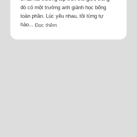
đó có một trường anh giành học bổng
toàn phần. Lúc yêu nhau, tôi từng tự
hào...
Đọc thêm
Bạn trai cũ khóc lóc, xin gặp
tôi lần cuối để giãi bày
Anh kì kèo muốn gặp tôi lần cuối để giãi
bày vì cứ khóc suốt, không quên được
tôi.
Tôi quen bạn trai kém tuổi qua app hẹn
hò. Chúng tôi vẫn chưa có việc làm ổn
định. Buổi hẹn đầu, tôi đã cảm nhận