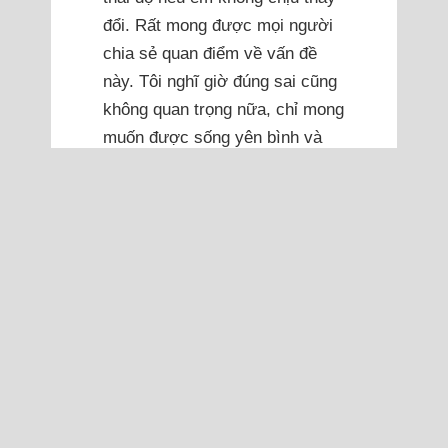
đổi. Rất mong được mọi người
chia sẻ quan điểm về vấn đề
này. Tôi nghĩ giờ đúng sai cũng
không quan trọng nữa, chỉ mong
muốn được sống yên bình và
không còn stress vì những
người không xứng đáng. Xin
cảm ơn mọi người đã dành thời
gian lắng nghe.
Quỳnh Trâm 06/05/2026