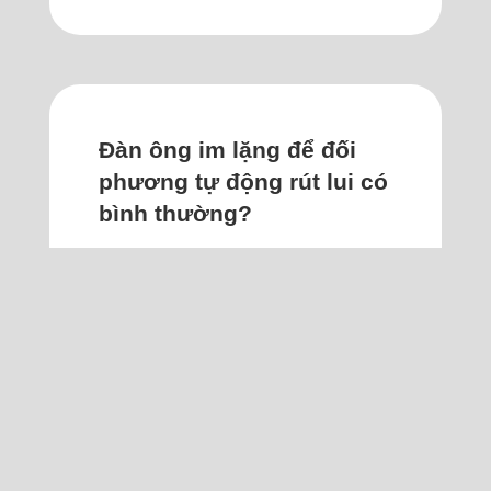
Đàn ông im lặng để đối
phương tự động rút lui có
bình thường?
Khi đàn ông chán nản một mối quan
hệ, họ thường im lặng, lạnh nhạt
dần để đối phương tự động rút lui
có bình thường?
Gần đây tôi có một thắc mắc mà
chưa có lời giải đáp, xin được nhờ
anh chị trên chuyên mục tư vấn.