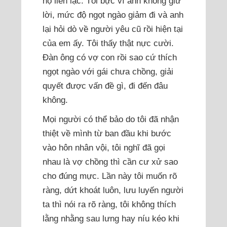
họ liên lạc. Tôi bực vì anh không giữ
lời, mức độ ngọt ngào giảm đi và anh
lại hỏi dò về người yêu cũ rồi hiện tại
của em ấy. Tôi thấy thật nực cười.
Đàn ông có vợ con rồi sao cứ thích
ngọt ngào với gái chưa chồng, giải
quyết được vấn đề gì, đi đến đâu
không.
Mọi người có thể bảo do tôi đã nhận
thiệt về mình từ ban đầu khi bước
vào hôn nhân vội, tôi nghĩ đã gọi
nhau là vợ chồng thì cần cư xử sao
cho đúng mực. Lần này tôi muốn rõ
ràng, dứt khoát luôn, lưu luyến người
ta thì nói ra rõ ràng, tôi không thích
lằng nhằng sau lưng hay níu kéo khi