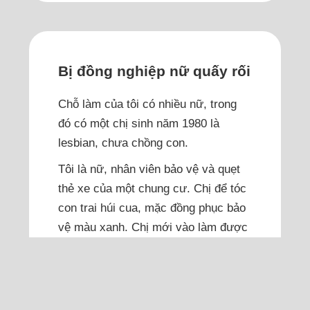
Bị đồng nghiệp nữ quấy rối
Chỗ làm của tôi có nhiều nữ, trong
đó có một chị sinh năm 1980 là
lesbian, chưa chồng con.
Tôi là nữ, nhân viên bảo vệ và quẹt
thẻ xe của một chung cư. Chị để tóc
con trai húi cua, mặc đồng phục bảo
vệ màu xanh. Chị mới vào làm được
một tháng. Mới đầu gặp, chị niềm
nở, vui cười nói chuyện với tôi. Chị
mang cơm theo, không ăn ngoài. Lúc
nào chị cũng mời tôi ăn nhưng tôi từ