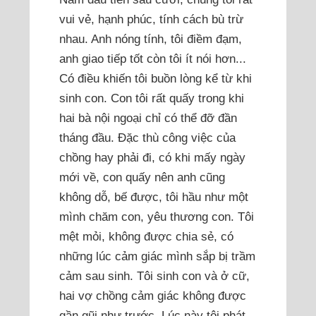
vui vẻ, hạnh phúc, tính cách bù trừ
nhau. Anh nóng tính, tôi điềm đạm,
anh giao tiếp tốt còn tôi ít nói hơn...
Có điều khiến tôi buồn lòng kể từ khi
sinh con. Con tôi rất quấy trong khi
hai bà nội ngoại chỉ có thể đỡ đần
tháng đầu. Đặc thù công việc của
chồng hay phải đi, có khi mấy ngày
mới về, con quấy nên anh cũng
không dỗ, bế được, tôi hầu như một
mình chăm con, yêu thương con. Tôi
mệt mỏi, không được chia sẻ, có
những lúc cảm giác mình sắp bị trầm
cảm sau sinh. Tôi sinh con và ở cữ,
hai vợ chồng cảm giác không được
gần gũi như trước. Lúc này tôi phát