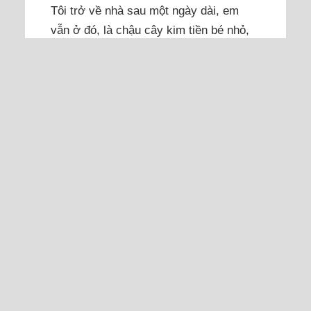
Tôi trở về nhà sau một ngày dài, em
vẫn ở đó, là chậu cây kim tiền bé nhỏ,
đã đồng hành cùng tôi hơn bảy năm
qua. Bảy năm có lẽ quá dài cho một
vòng đời ngắn ngủi. Em không còn rực
rỡ như thuở ban đầu, thân gầy guộc, lá
úa dần đi. Đã có lúc, tôi thấy em chỉ...
Đọc thêm
Mẹ chồng cho riêng chồng
tôi đất, không để tôi cùng
đứng tên