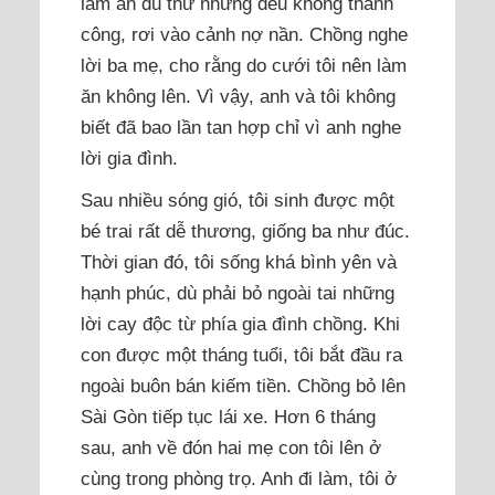
làm ăn đủ thứ nhưng đều không thành
công, rơi vào cảnh nợ nần. Chồng nghe
lời ba mẹ, cho rằng do cưới tôi nên làm
ăn không lên. Vì vậy, anh và tôi không
biết đã bao lần tan hợp chỉ vì anh nghe
lời gia đình.
Sau nhiều sóng gió, tôi sinh được một
bé trai rất dễ thương, giống ba như đúc.
Thời gian đó, tôi sống khá bình yên và
hạnh phúc, dù phải bỏ ngoài tai những
lời cay độc từ phía gia đình chồng. Khi
con được một tháng tuổi, tôi bắt đầu ra
ngoài buôn bán kiếm tiền. Chồng bỏ lên
Sài Gòn tiếp tục lái xe. Hơn 6 tháng
sau, anh về đón hai mẹ con tôi lên ở
cùng trong phòng trọ. Anh đi làm, tôi ở