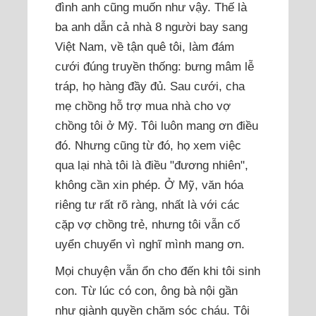
đình anh cũng muốn như vậy. Thế là
ba anh dẫn cả nhà 8 người bay sang
Việt Nam, về tận quê tôi, làm đám
cưới đúng truyền thống: bưng mâm lễ
tráp, họ hàng đầy đủ. Sau cưới, cha
mẹ chồng hỗ trợ mua nhà cho vợ
chồng tôi ở Mỹ. Tôi luôn mang ơn điều
đó. Nhưng cũng từ đó, họ xem việc
qua lại nhà tôi là điều "đương nhiên",
không cần xin phép. Ở Mỹ, văn hóa
riêng tư rất rõ ràng, nhất là với các
cặp vợ chồng trẻ, nhưng tôi vẫn cố
uyển chuyển vì nghĩ mình mang ơn.
Mọi chuyện vẫn ổn cho đến khi tôi sinh
con. Từ lúc có con, ông bà nội gần
như giành quyền chăm sóc cháu. Tôi