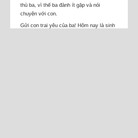
thù ba, vì thế ba đành ít gặp và nói
chuyện với con.
Gửi con trai yêu của ba! Hôm nay là sinh
nhật 4 tuổi của con, một ngày thật đặc
biệt với ba. Ba ngồi đây, nghĩ về con, về
nụ cười của con, về sự thông minh của
con từng ngày, từng giờ mà lòng ba vừa
ấm áp vừa đau nhói. Khi chưa tròn 3 tuổi
con đã...
Đọc thêm
Tôi muốn buông vì mẹ chồng
đa cấp, em chồng ngỗ ngược,
chồng lại vô tâm