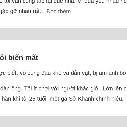
ó tôi vẫn công tác tại quê nhà. Vì quá yêu nhau n
gặp gỡ nhau rất...
Đọc thêm
tôi biến mất
ợc biết, vô cùng đau khổ và dằn vặt, bị ám ảnh bởi 
đàn ông. Tôi ít chơi với người khác giới. Lớn lên 
 hắn khi tôi 25 tuổi, một gã Sở Khanh chính hiệu. 