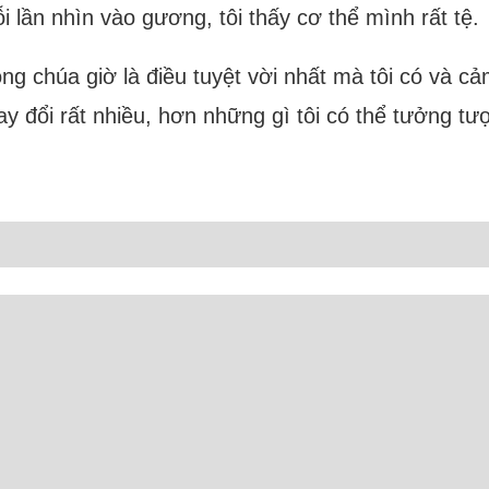
lần nhìn vào gương, tôi thấy cơ thể mình rất tệ.
 công chúa giờ là điều tuyệt vời nhất mà tôi có và
ay đổi rất nhiều, hơn những gì tôi có thể tưởng t
rực tuyến: 21 Người và 12 Bot (3 Ahrefs, 9 Semrus
Camxuc.net