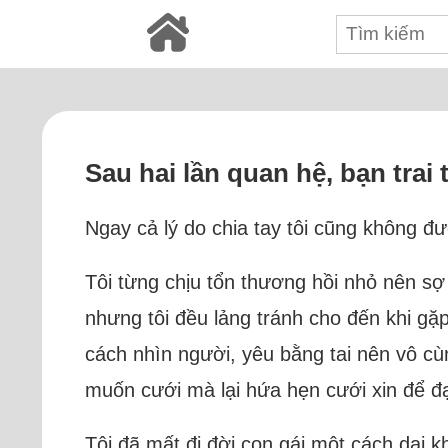
Sau hai lần quan hệ, bạn trai 
Ngay cả lý do chia tay tôi cũng không đư
Tôi từng chịu tổn thương hồi nhỏ nên sợ 
nhưng tôi đều lảng tránh cho đến khi gặp
cách nhìn người, yêu bằng tai nên vô cù
muốn cưới mà lại hứa hẹn cưới xin để đ
Tôi đã mất đi đời con gái một cách dại kh