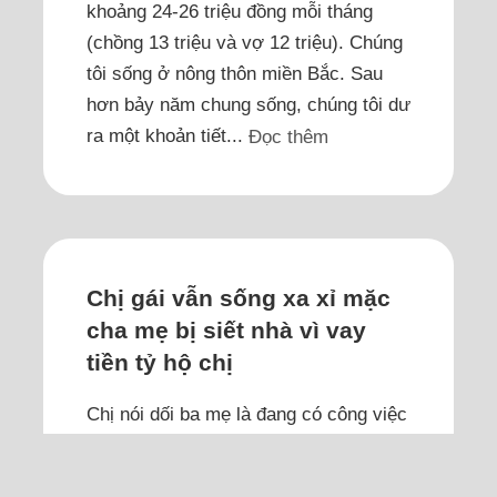
khoảng 24-26 triệu đồng mỗi tháng
(chồng 13 triệu và vợ 12 triệu). Chúng
tôi sống ở nông thôn miền Bắc. Sau
hơn bảy năm chung sống, chúng tôi dư
ra một khoản tiết...
Đọc thêm
Chị gái vẫn sống xa xỉ mặc
cha mẹ bị siết nhà vì vay
tiền tỷ hộ chị
Chị nói dối ba mẹ là đang có công việc
làm ăn đột xuất, chưa xoay kịp tiền,
mượn sổ đỏ của bố mẹ cầm đỡ hơn