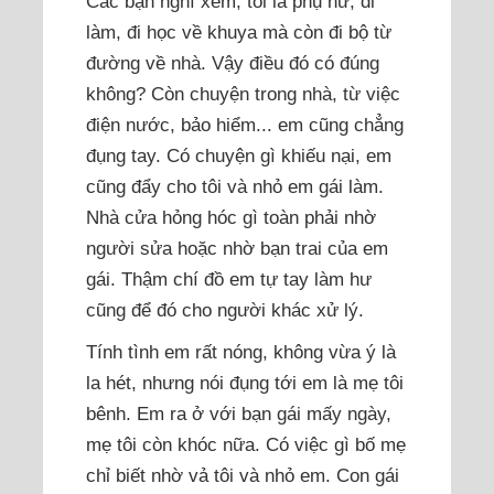
Các bạn nghĩ xem, tôi là phụ nữ, đi
làm, đi học về khuya mà còn đi bộ từ
đường về nhà. Vậy điều đó có đúng
không? Còn chuyện trong nhà, từ việc
điện nước, bảo hiểm... em cũng chẳng
đụng tay. Có chuyện gì khiếu nại, em
cũng đẩy cho tôi và nhỏ em gái làm.
Nhà cửa hỏng hóc gì toàn phải nhờ
người sửa hoặc nhờ bạn trai của em
gái. Thậm chí đồ em tự tay làm hư
cũng để đó cho người khác xử lý.
Tính tình em rất nóng, không vừa ý là
la hét, nhưng nói đụng tới em là mẹ tôi
bênh. Em ra ở với bạn gái mấy ngày,
mẹ tôi còn khóc nữa. Có việc gì bố mẹ
chỉ biết nhờ vả tôi và nhỏ em. Con gái