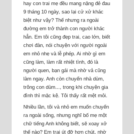
hay con trai mẹ đều mang nặng đẻ đau
9 tháng 10 ngày, sao lại cử xử khác
biệt như vậy? Thế nhưng ra ngoài
đường em trở thành con người khác
hẳn. Em tôi cũng đẹp trai, cao lớn, biết
chơi đàn, nói chuyện với người ngoài
em nhỏ nhẹ và lễ phép. Ai nhờ gì em
cũng làm, làm rất nhiệt tình, đó là
người quen, bạn gái mà nhờ vả cũng
làm ngay. Anh còn chuyển nhà dùm,
trông con dùm..., trong khi chuyện gia
đình thì mặc kệ. Tôi thấy rất mệt mỏi.
Nhiều lần, tôi và nhỏ em muốn chuyển
ra ngoài sống, nhưng nghĩ bố mẹ một
chữ tiếng Anh không biết, sẽ xoay xở
thế nào? Em trai út đỡ hơn chút, nhờ