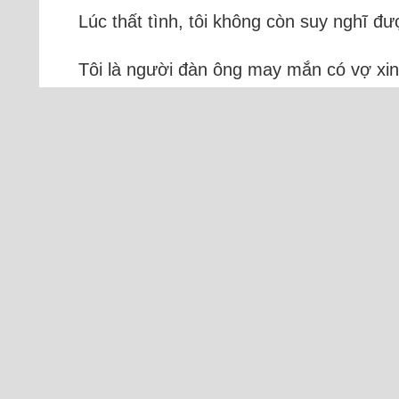
Lúc thất tình, tôi không còn suy nghĩ đ
Tôi là người đàn ông may mắn có vợ xin
vợ con. Cách đây ba năm, tôi vô tình v
duyên phận lận đận. Cảm...
Đọc thêm
Trự