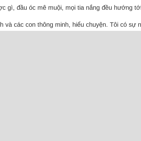
ược gì, đầu óc mê muội, mọi tia nắng đều hướng tới
h và các con thông minh, hiểu chuyện. Tôi có sự n
ướng phải tình cảm với người phụ nữ khác. Cô ấy 
c tuyến: 23 Người và 11 Bot (10 Semrush, 1 Sez
Camxuc.net