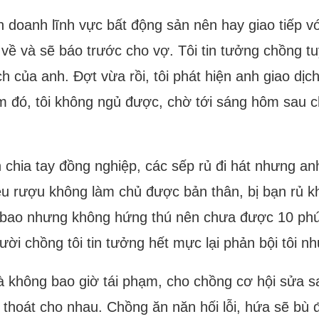
doanh lĩnh vực bất động sản nên hay giao tiếp vớ
ề và sẽ báo trước cho vợ. Tôi tin tưởng chồng tu
ch của anh. Đợt vừa rồi, tôi phát hiện anh giao dị
m đó, tôi không ngủ được, chờ tới sáng hôm sau ch
n chia tay đồng nghiệp, các sếp rủ đi hát nhưng an
ều rượu không làm chủ được bản thân, bị bạn rủ 
 bao nhưng không hứng thú nên chưa được 10 phút 
ời chồng tôi tin tưởng hết mực lại phản bội tôi nh
và không bao giờ tái phạm, cho chồng cơ hội sửa sa
ải thoát cho nhau. Chồng ăn năn hối lỗi, hứa sẽ bù