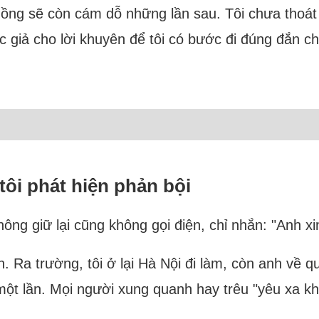
hồng sẽ còn cám dỗ những lần sau. Tôi chưa thoát
ộc giả cho lời khuyên để tôi có bước đi đúng đắn 
 tôi phát hiện phản bội
ng giữ lại cũng không gọi điện, chỉ nhắn: "Anh xin 
n. Ra trường, tôi ở lại Hà Nội đi làm, còn anh về q
t lần. Mọi người xung quanh hay trêu "yêu xa khó