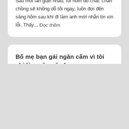
Sau mỗi lần giận nhau, tối hôm đó chắc chắn
chồng sẽ không dỗ tôi ngay, luôn đợi đến
sáng hôm sau khi đi làm anh mới nhắn tin xin
lỗi. Thấy...
Đọc thêm
Bố mẹ bạn gái ngăn cấm vì tôi
chỉ làm công ăn lương
Tôi làm một công việc trái ngành, thu nhập
chỉ đủ chi tiêu và để dành được vài triệu mỗi
tháng.
Chúng tôi yêu nhau ba năm, có nhiều kỷ
niệm đẹp. Tôi đã về nhà em hai lần, bố mẹ
em đều rất vui vẻ. Tôi dự định Tết này sẽ
đưa em về ra mắt gia đình, cuối năm sau tổ