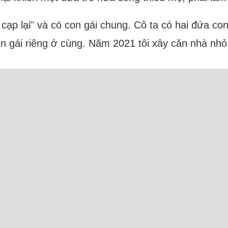
á cạp lại" và có con gái chung. Cô ta có hai đứa co
on gái riêng ở cùng. Năm 2021 tôi xây căn nhà nhỏ 
Trực tuyến: 30 Người và 9 Bot (Semrush)
Camxuc.net