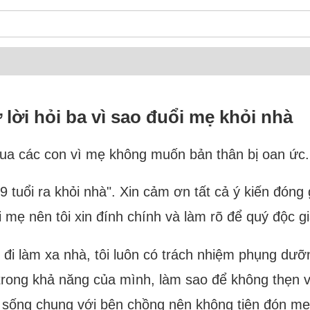
lời hỏi ba vì sao đuổi mẹ khỏi nhà
qua các con vì mẹ không muốn bản thân bị oan ức.
i 79 tuổi ra khỏi nhà". Xin cảm ơn tất cả ý kiến đón
 mẹ nên tôi xin đính chính và làm rõ để quý độc gi
i đi làm xa nhà, tôi luôn có trách nhiệm phụng d
trong khả năng của mình, làm sao để không thẹn vớ
và sống chung với bên chồng nên không tiện đón m