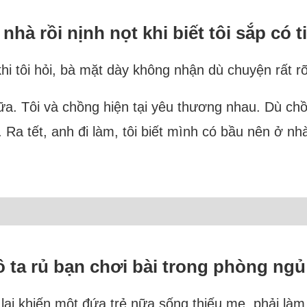
nhà rồi nịnh nọt khi biết tôi sắp có t
hi tôi hỏi, bà mặt dày không nhận dù chuyện rất rõ
ữa. Tôi và chồng hiện tại yêu thương nhau. Dù ch
i. Ra tết, anh đi làm, tôi biết mình có bầu nên ở 
cô ta rủ bạn chơi bài trong phòng ngủ
ôi lại khiến một đứa trẻ nữa sống thiếu mẹ, phải là