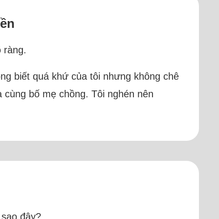
iền
 ràng.
ồng biết quá khứ của tôi nhưng không chê
nhà cùng bố mẹ chồng. Tôi nghén nên
m sao đây?