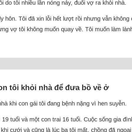
ỗi do tôi nhiều lần nóng nảy, đuổi vợ ra khỏi nhà.
ly hôn. Tôi đã xin lỗi hết lượt rồi nhưng vẫn khô
g vợ tôi không muốn quay về. Tôi muốn làm lành, q
n tôi khỏi nhà để đưa bồ về ở
nhà khi con gái tôi đang bệnh nặng vì hen suyễn.
i 19 tuổi và một con trai 16 tuổi. Cuộc sống gia đì
khi cưới và cũng là lúc ba tôi mất, chồng đã ngoại 