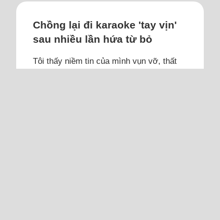
Chồng lại đi karaoke 'tay vịn'
sau nhiều lần hứa từ bỏ
Tôi thấy niềm tin của mình vụn vỡ, thất
vọng về chồng; với anh, bạn bè được ưu
tiên hàng đầu.
Tôi kết hôn hơn 13 năm, cuộc sống vợ
chồng tạm ổn. Chồngthích uống bia rượu,
đam mê bạn bè, công việc. Hôm nay, bạn
thân anh về quê rủ anh và hai người bạn
nữa đi ăn nhậu từ trưa, đến chiều tôi gọi
điện anh bảo đang đi sang quán khác
nhậu tiếp. Tôi lại nghe thấy tiếng con gái
hát...
Đọc thêm