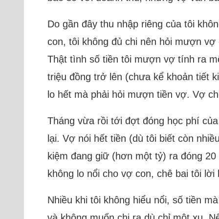
Do gần đây thu nhập riêng của tôi khôn
con, tôi không đủ chi nên hỏi mượn vợ đ
Thật tình số tiền tôi mượn vợ tính ra m
triệu đồng trở lên (chưa kể khoản tiết
lo hết mà phải hỏi mượn tiền vợ. Vợ cho
Tháng vừa rồi tới đợt đóng học phí của
lại. Vợ nói hết tiền (dù tôi biết còn nh
kiệm đang giữ (hơn một tỷ) ra đóng 20 t
không lo nổi cho vợ con, chê bai tôi lời
Nhiều khi tôi không hiểu nổi, số tiền m
và không muốn chi ra dù chỉ một xu. Nế