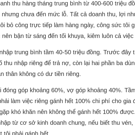
anh thu hàng tháng trung bình từ 400-600 triệu đồ
ại nhưng chưa đến mức lỗ. Tất cả doanh thu, lợi n
tôi bỏ công trực tiếp làm hàng ngày, công sức tôi
c nên bận từ sáng đến tối khuya, kiêm luôn cả việ
nhập trung bình tầm 40-50 triệu đồng. Trước đây tô
 thu nhập riêng để trả nợ, còn lại hai phần ba dùn
n thân không có dư tiền riêng.
 tôi đóng góp khoảng 60%, vợ góp khoảng 40%. Tầ
phải làm việc riêng gánh hết 100% chi phí cho gia đ
g gặp khó khăn nên không thể gánh hết 100% được.
 nhập từ cơ sở kinh doanh chung, nếu biết thu vén,
 tôi phải gánh hết.