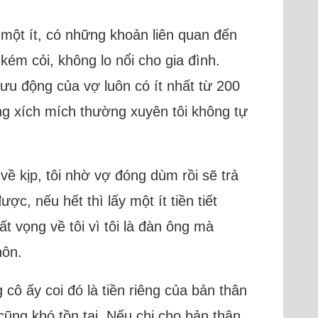
 một ít, có những khoản liên quan đến
kém cỏi, không lo nổi cho gia đình.
 lưu động của vợ luôn có ít nhất từ 200
ồng xích mích thường xuyên tôi không tự
về kịp, tôi nhờ vợ đóng dùm rồi sẽ trả
ợc, nếu hết thì lấy một ít tiền tiết
t vọng về tôi vì tôi là đàn ông mà
hôn.
cô ấy coi đó là tiền riêng của bản thân
cũng khó tồn tại. Nếu chi cho bản thân,