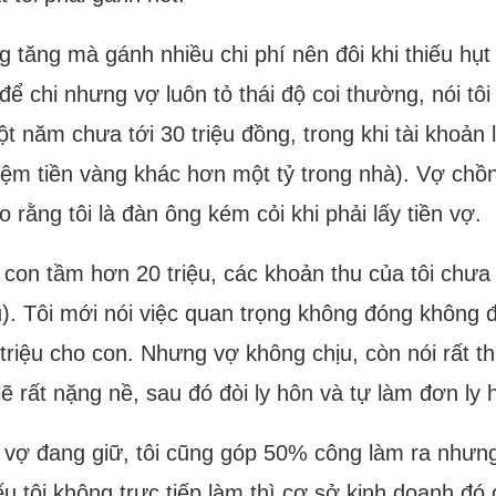
g tăng mà gánh nhiều chi phí nên đôi khi thiếu hụt
ể chi nhưng vợ luôn tỏ thái độ coi thường, nói tôi 
ột năm chưa tới 30 triệu đồng, trong khi tài khoản
 kiệm tiền vàng khác hơn một tỷ trong nhà). Vợ ch
 rằng tôi là đàn ông kém cỏi khi phải lấy tiền vợ.
 con tầm hơn 20 triệu, các khoản thu của tôi chưa 
iều). Tôi mới nói việc quan trọng không đóng không đư
riệu cho con. Nhưng vợ không chịu, còn nói rất thấ
 lẽ rất nặng nề, sau đó đòi ly hôn và tự làm đơn ly 
à vợ đang giữ, tôi cũng góp 50% công làm ra nhưng 
u tôi không trực tiếp làm thì cơ sở kinh doanh đó 