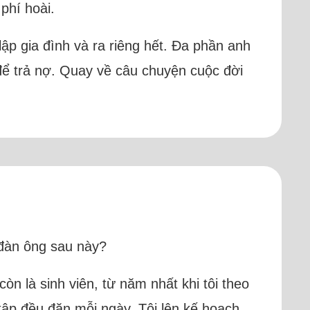
 phí hoài.
ập gia đình và ra riêng hết. Đa phần anh
 để trả nợ. Quay về câu chuyện cuộc đời
 đàn ông sau này?
òn là sinh viên, từ năm nhất khi tôi theo
tập đều đặn mỗi ngày. Tôi lên kế hoạch