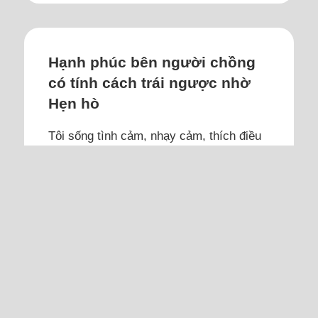
Hạnh phúc bên người chồng
có tính cách trái ngược nhờ
Hẹn hò
Tôi sống tình cảm, nhạy cảm, thích điều
lãng mạn, thích được quan tâm, còn anh
khô khan, cứng nhắc.
Tôi là nữ, đăng bài cách đây bốn năm,
anh liên lạc, nhắn tin qua lại, gặp nhau rồi
chúng mình quen nhau từ đó. Đến giờ
cũng thăng trầm, giận hờn mấy chục lần,
chia tay một lần rồi quay lại. Phải nói
thêm, tôi đăng bài lên chuyên mục Hẹn