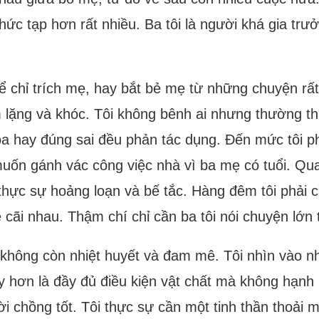
phức tạp hơn rất nhiều. Ba tôi là người khá gia tr
 chỉ trích mẹ, hay bắt bẻ mẹ từ những chuyện rất
 lặng và khóc. Tôi không bênh ai nhưng thường thấ
òa hay đúng sai đều phản tác dụng. Đến mức tôi 
uốn gánh vác công việc nhà vì ba mẹ có tuổi. Quan
ôi thực sự hoảng loạn và bế tắc. Hàng đêm tôi ph
cãi nhau. Thậm chí chỉ cần ba tôi nói chuyện lớn ti
ệc không còn nhiệt huyết và đam mê. Tôi nhìn vào n
ơn là đầy đủ điều kiện vật chất mà không hạnh ph
 chồng tốt. Tôi thực sự cần một tinh thần thoải mái