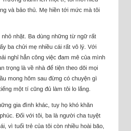
ưởng và bảo thủ. Mẹ hiền tới mức mà tôi
 nhỏ nhặt. Ba dùng những từ ngữ rất
y ba chửi mẹ nhiều cái rất vô lý. Với
phải nghỉ hẳn công việc đam mê của mình
 trọng là về nhà để tiện theo dõi mọi
ải cầu mong hôm sau đừng có chuyện gì
ếng một tí cũng đủ làm tôi lo lắng.
hững gia đình khác, tuy họ khó khăn
úc. Đối với tôi, ba là người cha tuyệt
, vì tuổi trẻ của tôi còn nhiều hoài bão,