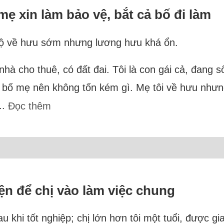
ẹ xin làm bảo vệ, bắt cả bố đi làm
n bộ về hưu sớm nhưng lương hưu khá ổn.
 nhà cho thuê, có đất đai. Tôi là con gái cả, đang
a bố mẹ nên không tốn kém gì. Mẹ tôi về hưu nhưn
..
Đọc thêm
iện để chị vào làm việc chung
au khi tốt nghiệp; chị lớn hơn tôi một tuổi, được g