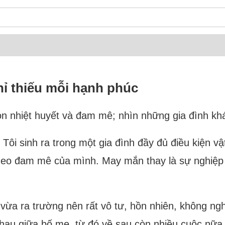
chỉ thiếu mỗi hạnh phúc
òn nhiệt huyết và đam mê; nhìn những gia đình k
nh. Tôi sinh ra trong một gia đình đầy đủ điều kiện
 theo đam mê của mình. May mắn thay là sự nghiệp
 vừa ra trường nên rất vô tư, hồn nhiên, không nghĩ
nhau giữa bố mẹ, từ đó về sau còn nhiều cuộc nữa. 